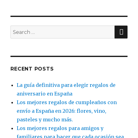
SE
Search
for:
RECENT POSTS
La guía definitiva para elegir regalos de
aniversario en España
Los mejores regalos de cumpleaños con
envío a España en 2026: flores, vino,
pasteles y mucho más.
Los mejores regalos para amigos y
familiares para hacer que cada ocasión sea