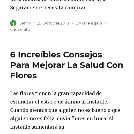
Seguramente necesita comprar
Author
Jenny
Posted
29 October 2018
Category
Enviar Regalo
Tags
on
chocolate
6 Increíbles Consejos
Para Mejorar La Salud Con
Flores
Las flores tienen la gran capacidad de
estimular el estado de ánimo al instante.
Cuando sientas que alguien no es bueno o que
alguien no es feliz, envía flores en línea. Al
instante aumentará su