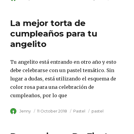
on
La mejor torta de
cumpleaños para tu
angelito
Tu angelito está entrando en otro año y esto
debe celebrarse con un pastel temático. Sin
lugar a dudas, está utilizando el esquema de
color rosa para una celebración de
cumpleaños, por lo que
Author
Jenny
Posted
11 October 2018
Category
Pastel
Tags
pastel
on