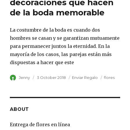
decoraciones que hacen
de la boda memorable
La costumbre de la boda es cuando dos
hombres se casan y se garantizan mutuamente
para permanecer juntos la eternidad. En la
mayoría de los casos, las parejas están más
dispuestas a hacer que este
Author
Jenny
Posted
3 October 2018
Category
Enviar Regalo
Tags
flores
on
ABOUT
Entrega de flores en línea