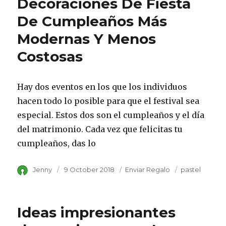
Decoraciones De Fiesta
De Cumpleaños Más
Modernas Y Menos
Costosas
Hay dos eventos en los que los individuos
hacen todo lo posible para que el festival sea
especial. Estos dos son el cumpleaños y el día
del matrimonio. Cada vez que felicitas tu
cumpleaños, das lo
Author
Jenny
Posted
9 October 2018
Category
Enviar Regalo
Tags
pastel
on
Ideas impresionantes