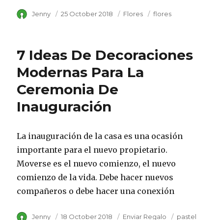
Author
Jenny
Posted
25 October 2018
Category
Flores
Tags
flores
on
7 Ideas De Decoraciones
Modernas Para La
Ceremonia De
Inauguración
La inauguración de la casa es una ocasión
importante para el nuevo propietario.
Moverse es el nuevo comienzo, el nuevo
comienzo de la vida. Debe hacer nuevos
compañeros o debe hacer una conexión
Author
Jenny
Posted
18 October 2018
Category
Enviar Regalo
Tags
pastel