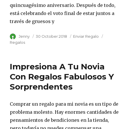
quincuagésimo aniversario. Después de todo,
está celebrando el voto final de estar juntos a
través de gruesos y
Author
Jenny
Posted
30 October 2018
Category
Enviar Regalo
Tags
on
Regalos
Impresiona A Tu Novia
Con Regalos Fabulosos Y
Sorprendentes
Comprar un regalo para mi novia es un tipo de
problema molesto. Hay enormes cantidades de
pensamientos de bendiciones en la tienda,
pero todavía no puedes compensar una.