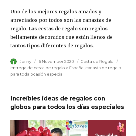
Uno de los mejores regalos amados y
apreciados por todos son las canastas de
regalo. Las cestas de regalo son regalos
bellamente decorados que están llenos de
tantos tipos diferentes de regalos.
Author
Jenny
Posted
6 November 2020
Category
Cesta de Regalo
Tags
on
entrega de cesta de regalo a España
canasta de regalo
para toda ocasión especial
Increíbles ideas de regalos con
globos para todos los días especiales