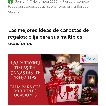
Author
Jenny
Posted
7 November 2020
Category
Flores
Tags
conoce
on
todas las respuestas aquí sobre flores
enviar flores a
españa
Las mejores ideas de canastas de
regalos: elija para sus múltiples
ocasiones