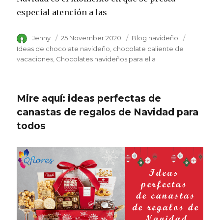
especial atención a las
Author
Jenny
Posted
25 November 2020
Category
Blog navideño
Tags
on
Ideas de chocolate navideño
chocolate caliente de
vacaciones
Chocolates navideños para ella
Mire aquí: ideas perfectas de
canastas de regalos de Navidad para
todos