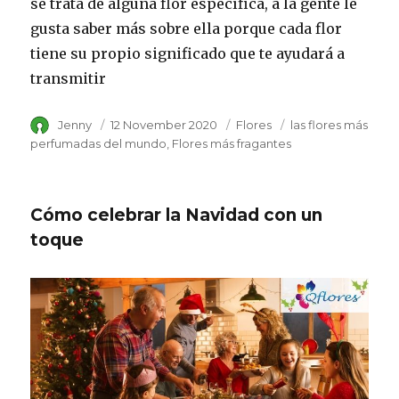
se trata de alguna flor específica, a la gente le
gusta saber más sobre ella porque cada flor
tiene su propio significado que te ayudará a
transmitir
Author
Jenny
Posted
12 November 2020
Category
Flores
Tags
las flores más
on
perfumadas del mundo
Flores más fragantes
Cómo celebrar la Navidad con un
toque