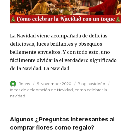
La Navidad viene acompañada de delicias
deliciosas, luces brillantes y obsequios
bellamente envueltos. Y con todo esto, uno
fácilmente olvidaría el verdadero significado
de la Navidad. La Navidad
Author
Jenny
Posted
9 November 2020
Category
Blog navideño
Tags
on
Ideas de celebración de Navidad
como celebrar la
navidad
Algunos ¿Preguntas interesantes al
comprar flores como regalo?