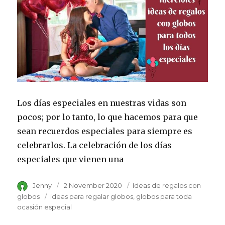
Los días especiales en nuestras vidas son
pocos; por lo tanto, lo que hacemos para que
sean recuerdos especiales para siempre es
celebrarlos. La celebración de los días
especiales que vienen una
Author
Jenny
Posted
2 November 2020
Category
Ideas de regalos con
on
globos
Tags
ideas para regalar globos
globos para toda
ocasión especial