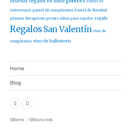
pastel
ordenar regalos en línea
Pastel De
pastel de cumpleaños
Aniversario
Pastel de Navidad
regalo
plantas
Recupérate pronto ideas para regalos
Regalos
San Valentín
vino de
vino de halloween
cumpleaños
Home
Blog
Twitter
Facebook
Qflores
Qflores.com