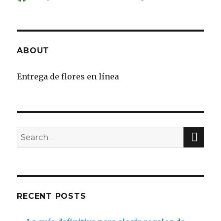
on
ABOUT
Entrega de flores en línea
SE
Search
for:
RECENT POSTS