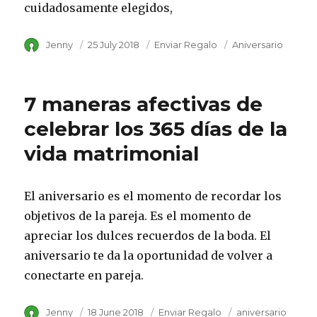
cuidadosamente elegidos,
Author
Jenny
Posted
25 July 2018
Category
Enviar Regalo
Tags
Aniversario
on
7 maneras afectivas de
celebrar los 365 días de la
vida matrimonial
El aniversario es el momento de recordar los
objetivos de la pareja. Es el momento de
apreciar los dulces recuerdos de la boda. El
aniversario te da la oportunidad de volver a
conectarte en pareja.
Author
Jenny
Posted
18 June 2018
Category
Enviar Regalo
Tags
aniversario