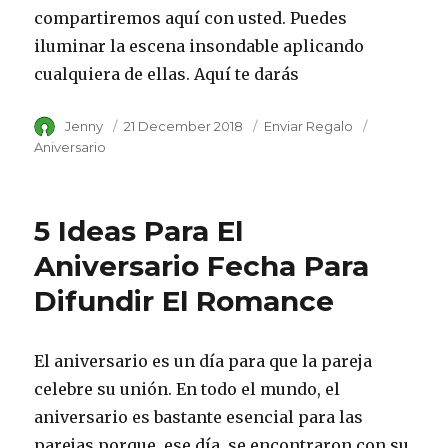
compartiremos aquí con usted. Puedes
iluminar la escena insondable aplicando
cualquiera de ellas. Aquí te darás
Author
Jenny
Posted
21 December 2018
Category
Enviar Regalo
Tags
on
Aniversario
5 Ideas Para El
Aniversario Fecha Para
Difundir El Romance
El aniversario es un día para que la pareja
celebre su unión. En todo el mundo, el
aniversario es bastante esencial para las
parejas porque, ese día, se encontraron con su