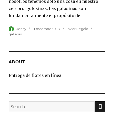
nosotros tenemos solo una cosa en nuestro
cerebro: golosinas. Las golosinas son
fundamentalmente el propósito de
Author
Jenny
Posted
1 December 2017
Category
Enviar Regalo
Tags
on
galletas
ABOUT
Entrega de flores en línea
SE
Search
for: