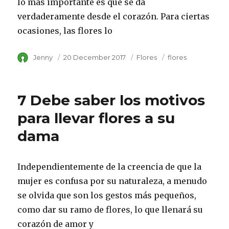
lo más importante es que se da
verdaderamente desde el corazón. Para ciertas
ocasiones, las flores lo
Author
Jenny
Posted
20 December 2017
Category
Flores
Tags
flores
on
7 Debe saber los motivos
para llevar flores a su
dama
Independientemente de la creencia de que la
mujer es confusa por su naturaleza, a menudo
se olvida que son los gestos más pequeños,
como dar su ramo de flores, lo que llenará su
corazón de amor y