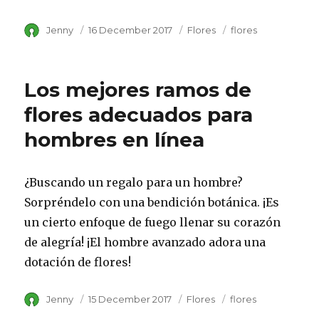
Author
Jenny
Posted
16 December 2017
Category
Flores
Tags
flores
on
Los mejores ramos de
flores adecuados para
hombres en línea
¿Buscando un regalo para un hombre?
Sorpréndelo con una bendición botánica. ¡Es
un cierto enfoque de fuego llenar su corazón
de alegría! ¡El hombre avanzado adora una
dotación de flores!
Author
Jenny
Posted
15 December 2017
Category
Flores
Tags
flores
on