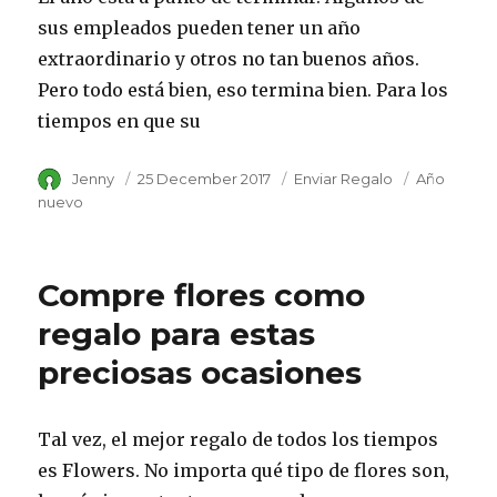
sus empleados pueden tener un año
extraordinario y otros no tan buenos años.
Pero todo está bien, eso termina bien. Para los
tiempos en que su
Author
Jenny
Posted
25 December 2017
Category
Enviar Regalo
Tags
Año
on
nuevo
Compre flores como
regalo para estas
preciosas ocasiones
Tal vez, el mejor regalo de todos los tiempos
es Flowers. No importa qué tipo de flores son,