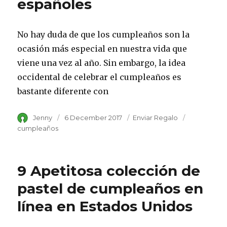
españoles
No hay duda de que los cumpleaños son la
ocasión más especial en nuestra vida que
viene una vez al año. Sin embargo, la idea
occidental de celebrar el cumpleaños es
bastante diferente con
Author
Jenny
Posted
6 December 2017
Category
Enviar Regalo
Tags
on
cumpleaños
9 Apetitosa colección de
pastel de cumpleaños en
línea en Estados Unidos