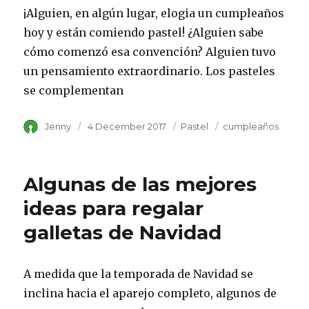
¡Alguien, en algún lugar, elogia un cumpleaños
hoy y están comiendo pastel! ¿Alguien sabe
cómo comenzó esa convención? Alguien tuvo
un pensamiento extraordinario. Los pasteles
se complementan
Author
Jenny
Posted
4 December 2017
Category
Pastel
Tags
cumpleaños
on
Algunas de las mejores
ideas para regalar
galletas de Navidad
A medida que la temporada de Navidad se
inclina hacia el aparejo completo, algunos de