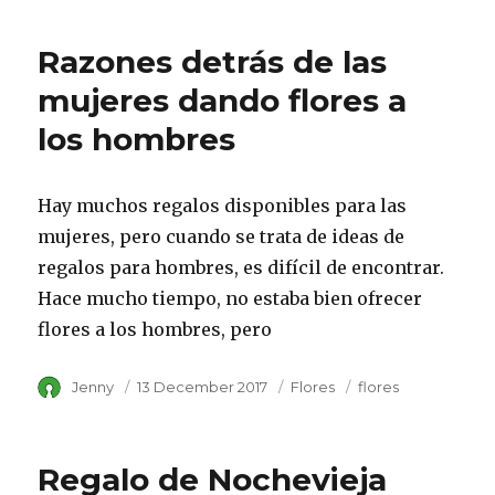
Razones detrás de las
mujeres dando flores a
los hombres
Hay muchos regalos disponibles para las
mujeres, pero cuando se trata de ideas de
regalos para hombres, es difícil de encontrar.
Hace mucho tiempo, no estaba bien ofrecer
flores a los hombres, pero
Author
Jenny
Posted
13 December 2017
Category
Flores
Tags
flores
on
Regalo de Nochevieja