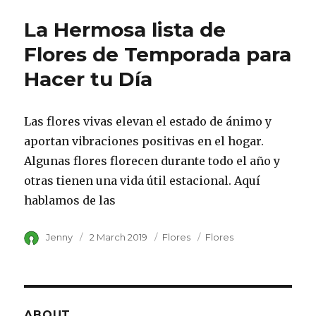
La Hermosa lista de
Flores de Temporada para
Hacer tu Día
Las flores vivas elevan el estado de ánimo y
aportan vibraciones positivas en el hogar.
Algunas flores florecen durante todo el año y
otras tienen una vida útil estacional. Aquí
hablamos de las
Author
Jenny
Posted
2 March 2019
Category
Flores
Tags
Flores
on
ABOUT