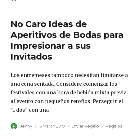
on
No Caro Ideas de
Aperitivos de Bodas para
Impresionar a sus
Invitados
Los entremeses tampoco necesitan limitarse a
una cena sentada. Considere comenzar los
festivales con una hora de bebida mixta previa
al evento con pequeños retoños. Perseguir el
"I dos" con una
Author
Jenny
Posted
5 March 2019
Category
Enviar Regalo
Tags
Regalos
on