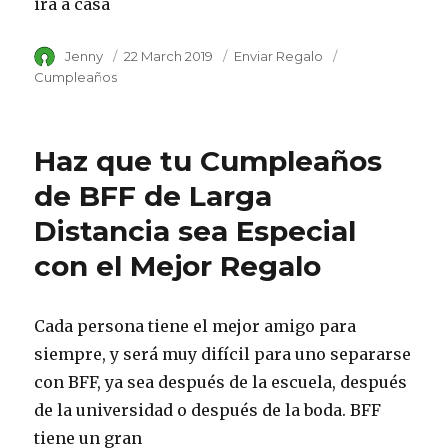
irá a casa
Author
Jenny
Posted
22 March 2019
Category
Enviar Regalo
Tags
on
Cumpleaños
Haz que tu Cumpleaños
de BFF de Larga
Distancia sea Especial
con el Mejor Regalo
Cada persona tiene el mejor amigo para
siempre, y será muy difícil para uno separarse
con BFF, ya sea después de la escuela, después
de la universidad o después de la boda. BFF
tiene un gran