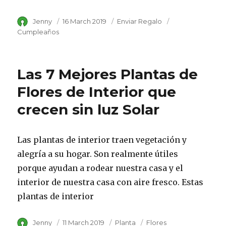
Author
Jenny
Posted
16 March 2019
Category
Enviar Regalo
Tags
on
Cumpleaños
Las 7 Mejores Plantas de
Flores de Interior que
crecen sin luz Solar
Las plantas de interior traen vegetación y
alegría a su hogar. Son realmente útiles
porque ayudan a rodear nuestra casa y el
interior de nuestra casa con aire fresco. Estas
plantas de interior
Author
Jenny
Posted
11 March 2019
Category
Planta
Tags
Flores