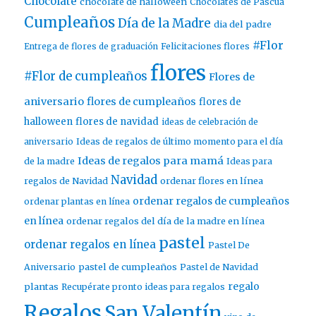
Chocolate
chocolate de halloween
Chocolates de Pascua
Cumpleaños
Día de la Madre
dia del padre
#Flor
Entrega de flores de graduación
Felicitaciones flores
flores
#Flor de cumpleaños
Flores de
aniversario
flores de cumpleaños
flores de
halloween
flores de navidad
ideas de celebración de
aniversario
Ideas de regalos de último momento para el día
Ideas de regalos para mamá
de la madre
Ideas para
Navidad
ordenar flores en línea
regalos de Navidad
ordenar regalos de cumpleaños
ordenar plantas en línea
en línea
ordenar regalos del día de la madre en línea
pastel
ordenar regalos en línea
Pastel De
pastel de cumpleaños
Aniversario
Pastel de Navidad
regalo
plantas
Recupérate pronto ideas para regalos
Regalos
San Valentín