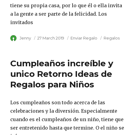
tiene su propia casa, por lo que él o ella invita
a la gente a ser parte de la felicidad. Los
invitados
Author
Jenny
Posted
27 March 2019
Category
Enviar Regalo
Tags
Regalos
on
Cumpleaños increíble y
unico Retorno Ideas de
Regalos para Niños
Los cumpleaños son todo acerca de las
celebraciones y la diversión. Especialmente
cuando es el cumpleaños de un niño, tiene que
ser entretenido hasta que termine. O el niño se