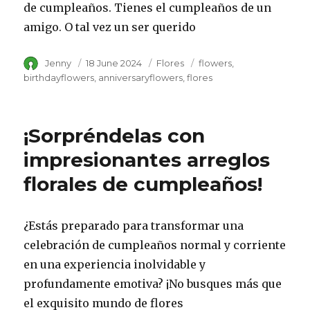
de cumpleaños. Tienes el cumpleaños de un
amigo. O tal vez un ser querido
Author
Jenny
Posted
18 June 2024
Category
Flores
Tags
flowers
on
birthdayflowers
anniversaryflowers
flores
¡Sorpréndelas con
impresionantes arreglos
florales de cumpleaños!
¿Estás preparado para transformar una
celebración de cumpleaños normal y corriente
en una experiencia inolvidable y
profundamente emotiva? ¡No busques más que
el exquisito mundo de flores