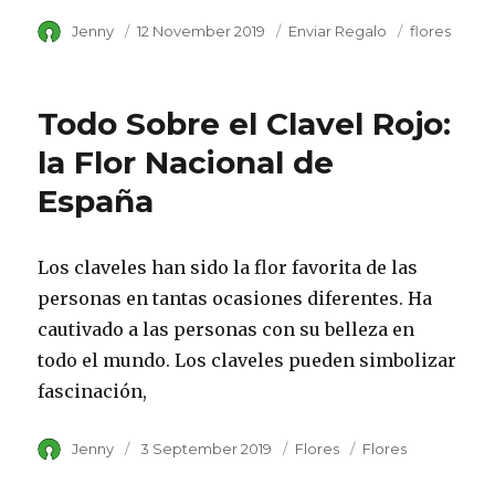
Author
Jenny
Posted
12 November 2019
Category
Enviar Regalo
Tags
flores
on
Todo Sobre el Clavel Rojo:
la Flor Nacional de
España
Los claveles han sido la flor favorita de las
personas en tantas ocasiones diferentes. Ha
cautivado a las personas con su belleza en
todo el mundo. Los claveles pueden simbolizar
fascinación,
Author
Jenny
Posted
3 September 2019
Category
Flores
Tags
Flores
on