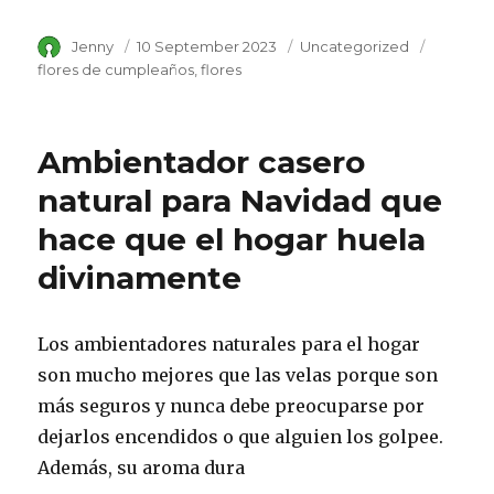
Author
Jenny
Posted
10 September 2023
Category
Uncategorized
Tags
on
flores de cumpleaños
flores
Ambientador casero
natural para Navidad que
hace que el hogar huela
divinamente
Los ambientadores naturales para el hogar
son mucho mejores que las velas porque son
más seguros y nunca debe preocuparse por
dejarlos encendidos o que alguien los golpee.
Además, su aroma dura