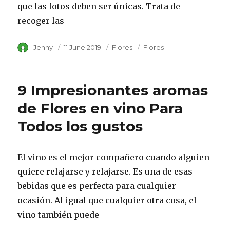
que las fotos deben ser únicas. Trata de
recoger las
Author
Jenny
Posted
11 June 2019
Category
Flores
Tags
Flores
on
9 Impresionantes aromas
de Flores en vino Para
Todos los gustos
El vino es el mejor compañero cuando alguien
quiere relajarse y relajarse. Es una de esas
bebidas que es perfecta para cualquier
ocasión. Al igual que cualquier otra cosa, el
vino también puede