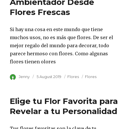
Ambientador Desde
Flores Frescas
Si hay una cosa en este mundo que tiene
muchos usos, no es más que flores. De ser el
mejor regalo del mundo para decorar, todo
parece hermoso con flores. Como algunas
flores tienen olores
Author
Jenny
Posted
5 August 2019
Category
Flores
Tags
Flores
on
Elige tu Flor Favorita para
Revelar a tu Personalidad
Tus flores favoritas son la clave de tu