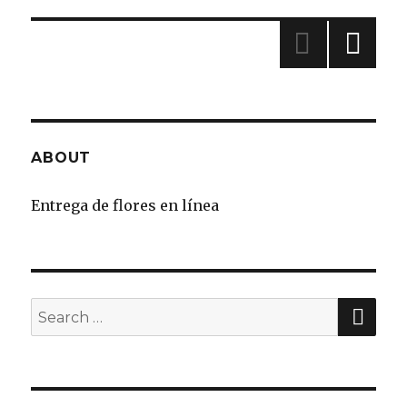
»
ABOUT
Entrega de flores en línea
SE
Search
for: