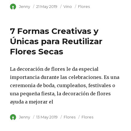
Author
Jenny
Posted
21 May 2019
Category
Vino
Tags
Flores
on
7 Formas Creativas y
Únicas para Reutilizar
Flores Secas
La decoración de flores le da especial
importancia durante las celebraciones. Es una
ceremonia de boda, cumpleaños, festivales o
una pequeña fiesta, la decoración de flores
ayuda a mejorar el
Author
Jenny
Posted
13 May 2019
Category
Flores
Tags
Flores
on