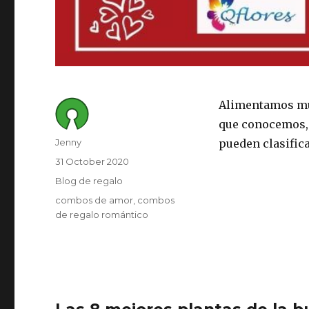
Alimentamos mu
que conocemos, 
Author
Jenny
pueden clasific
Posted
31 October 2020
on
Category
Blog de regalo
Tags
combos de amor
combos
de regalo romántico