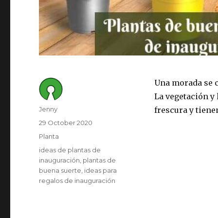
Una morada se c
La vegetación y 
Author
Jenny
frescura y tiene
Posted
29 October 2020
on
Category
Planta
Tags
ideas de plantas de
inauguración
plantas de
buena suerte
ideas para
regalos de inauguración