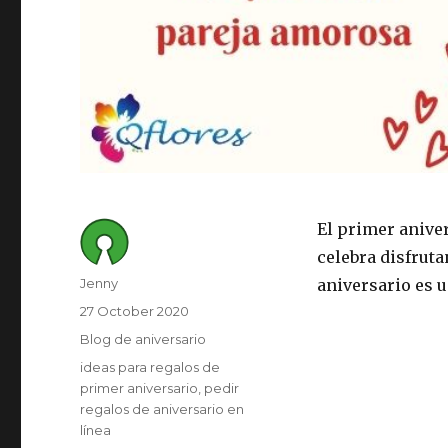
El primer aniver
celebra disfruta
Author
Jenny
aniversario es 
Posted
27 October 2020
on
Category
Blog de aniversario
Tags
ideas para regalos de
primer aniversario
pedir
regalos de aniversario en
línea