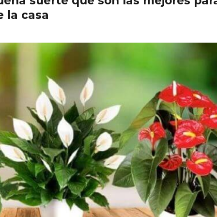
uena suerte que son las mejores par
e la casa