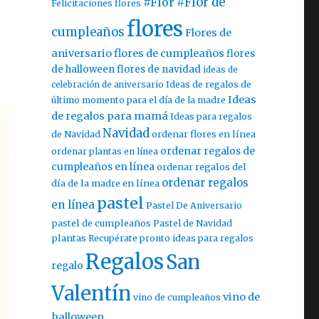
#Flor
#Flor de
Felicitaciones flores
flores
cumpleaños
Flores de
aniversario
flores de cumpleaños
flores
de halloween
flores de navidad
ideas de
celebración de aniversario
Ideas de regalos de
Ideas
último momento para el día de la madre
de regalos para mamá
Ideas para regalos
Navidad
ordenar flores en línea
de Navidad
ordenar regalos de
ordenar plantas en línea
cumpleaños en línea
ordenar regalos del
ordenar regalos
día de la madre en línea
pastel
en línea
Pastel De Aniversario
pastel de cumpleaños
Pastel de Navidad
plantas
Recupérate pronto ideas para regalos
Regalos
San
regalo
Valentín
vino de
vino de cumpleaños
halloween