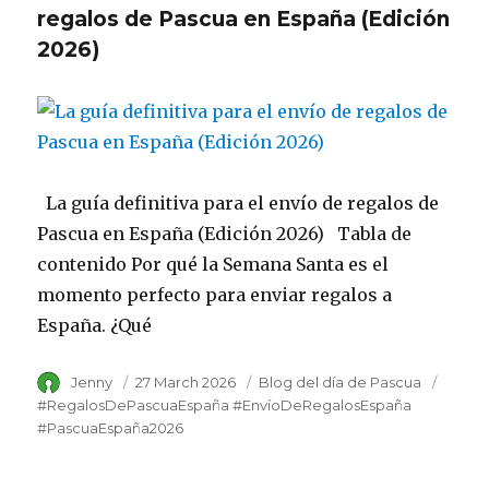
regalos de Pascua en España (Edición
2026)
La guía definitiva para el envío de regalos de
Pascua en España (Edición 2026) Tabla de
contenido Por qué la Semana Santa es el
momento perfecto para enviar regalos a
España. ¿Qué
Author
Jenny
Posted
27 March 2026
Category
Blog del día de Pascua
Tags
on
#RegalosDePascuaEspaña #EnvíoDeRegalosEspaña
#PascuaEspaña2026