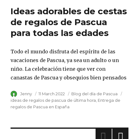
Ideas adorables de cestas
de regalos de Pascua
para todas las edades
Todo el mundo disfruta del espíritu de las
vacaciones de Pascua, ya sea un adulto o un
niño. La celebración tiene que ver con
canastas de Pascua y obsequios bien pensados
Author
Jenny
Posted
11 March 2022
Category
Blog del día de Pascua
Tags
on
ideas de regalos de pascua de última hora
Entrega de
regalos de Pascua en España