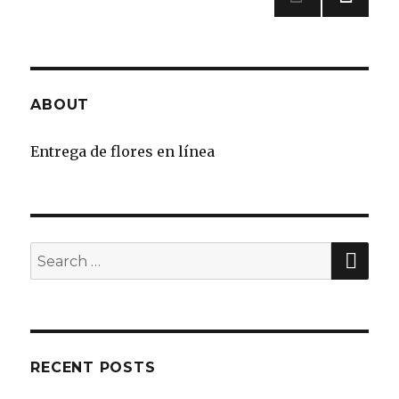
»
ABOUT
Entrega de flores en línea
SE
Search
for:
RECENT POSTS