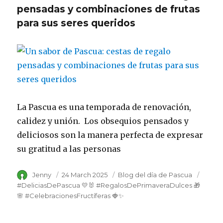
pensadas y combinaciones de frutas
para sus seres queridos
La Pascua es una temporada de renovación,
calidez y unión. Los obsequios pensados ​​​​y
deliciosos son la manera perfecta de expresar
su gratitud a las personas
Author
Jenny
Posted
24 March 2025
Category
Blog del día de Pascua
Tags
on
#DeliciasDePascua 💛🐰 #RegalosDePrimaveraDulces 🎁
🌸 #CelebracionesFructíferas 🍓✨