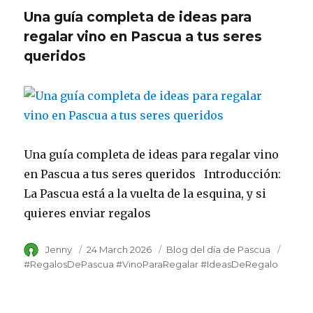
Una guía completa de ideas para
regalar vino en Pascua a tus seres
queridos
Una guía completa de ideas para regalar vino
en Pascua a tus seres queridos Introducción:
La Pascua está a la vuelta de la esquina, y si
quieres enviar regalos
Author
Jenny
Posted
24 March 2026
Category
Blog del día de Pascua
Tags
on
#RegalosDePascua #VinoParaRegalar #IdeasDeRegalo