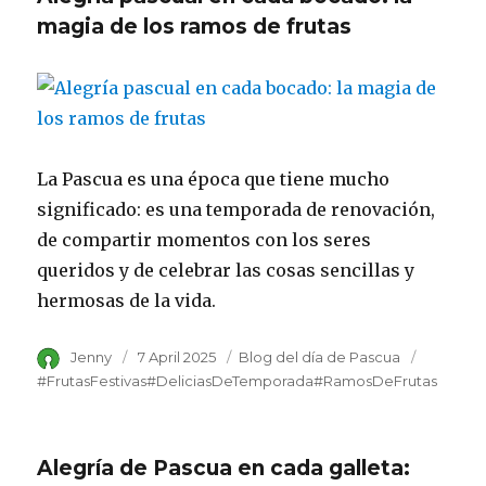
magia de los ramos de frutas
La Pascua es una época que tiene mucho
significado: es una temporada de renovación,
de compartir momentos con los seres
queridos y de celebrar las cosas sencillas y
hermosas de la vida.
Author
Jenny
Posted
7 April 2025
Category
Blog del día de Pascua
Tags
on
#FrutasFestivas​#DeliciasDeTemporada#RamosDeFrutas
Alegría de Pascua en cada galleta: