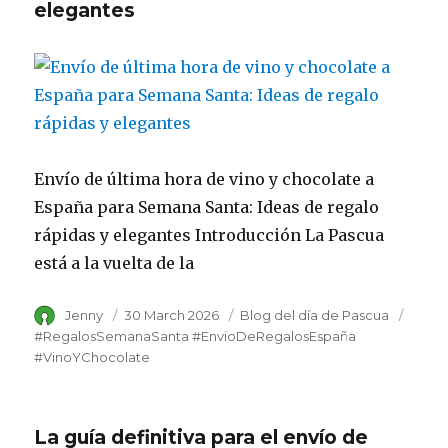
elegantes
Envío de última hora de vino y chocolate a
España para Semana Santa: Ideas de regalo
rápidas y elegantes Introducción La Pascua
está a la vuelta de la
Author
Jenny
Posted
30 March 2026
Category
Blog del día de Pascua
Tags
on
#RegalosSemanaSanta #EnvioDeRegalosEspaña
#VinoYChocolate
La guía definitiva para el envío de