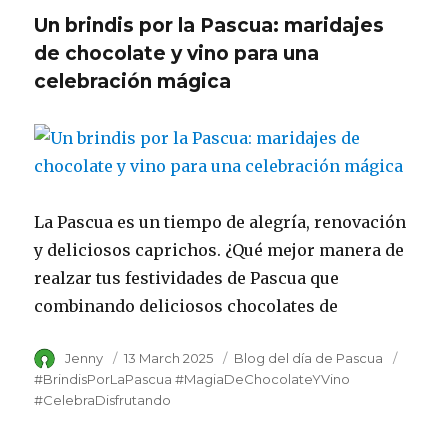
Un brindis por la Pascua: maridajes
de chocolate y vino para una
celebración mágica
La Pascua es un tiempo de alegría, renovación
y deliciosos caprichos. ¿Qué mejor manera de
realzar tus festividades de Pascua que
combinando deliciosos chocolates de
Author
Jenny
Posted
13 March 2025
Category
Blog del día de Pascua
Tags
on
#BrindisPorLaPascua #MagiaDeChocolateYVino
#CelebraDisfrutando