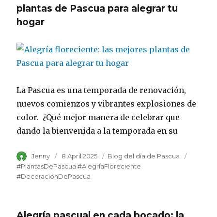
plantas de Pascua para alegrar tu
hogar
La Pascua es una temporada de renovación,
nuevos comienzos y vibrantes explosiones de
color. ¿Qué mejor manera de celebrar que
dando la bienvenida a la temporada en su
Author
Jenny
Posted
8 April 2025
Category
Blog del día de Pascua
Tags
on
#PlantasDePascua #AlegríaFloreciente
#DecoraciónDePascua
Alegría pascual en cada bocado: la