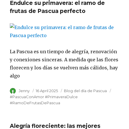
Endulce su primavera: el ramo de
frutas de Pascua perfecto
La Pascua es un tiempo de alegría, renovación
y conexiones sinceras. A medida que las flores
florecen y los días se vuelven más cálidos, hay
algo
Author
Jenny
Posted
16 April 2025
Category
Blog del día de Pascua
Tags
on
#PascuaConAmor #PrimaveraDulce
#RamoDeFrutasDePascua
Alegría floreciente: las mejores