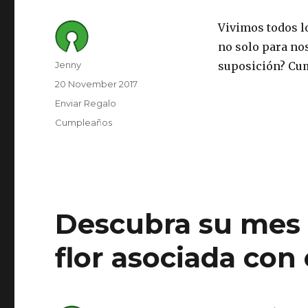
Vivimos todos lo
no solo para nos
Author
Jenny
suposición? Cu
Posted
20 November 2017
on
Category
Enviar Regalo
Tags
Cumpleaños
Descubra su mes 
flor asociada con 