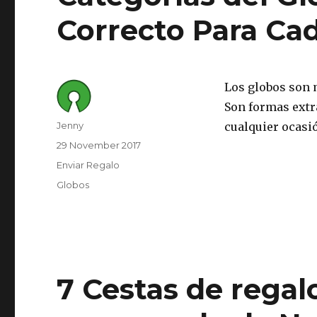
Correcto Para Ca
Los globos son 
Son formas extra
Author
Jenny
cualquier ocasió
Posted
29 November 2017
on
Category
Enviar Regalo
Tags
Globos
7 Cestas de regal