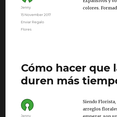
Expansivos y vo
Author
Jenny
colores. Formad
Posted
15 November 2017
on
Category
Enviar Regalo
Tags
Flores
Cómo hacer que la
duren más tiemp
Siendo Florista,
arreglos florale
Author
Jenny
empezar, son un