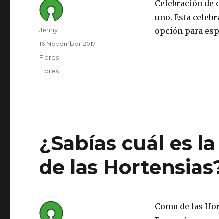
Celebración de 
uno. Esta celebr
Author
Jenny
opción para esp
Posted
16 November 2017
on
Category
Flores
Tags
Flores
¿Sabías cuál es la
de las Hortensias
Como de las Hor