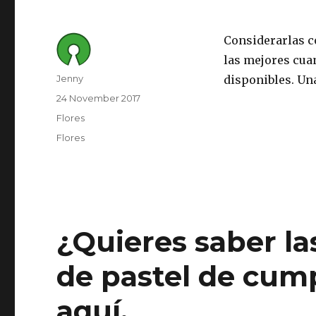
Considerarlas c
las mejores cuan
Author
Jenny
disponibles. Un
Posted
24 November 2017
on
Category
Flores
Tags
Flores
¿Quieres saber la
de pastel de cum
aquí.