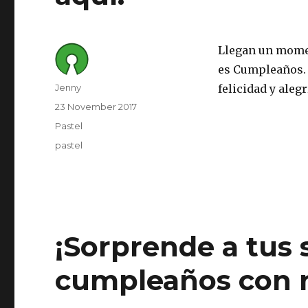
Llegan un momen
es Cumpleaños. E
Author
Jenny
felicidad y aleg
Posted
23 November 2017
on
Category
Pastel
Tags
pastel
¡Sorprende a tus 
cumpleaños con n