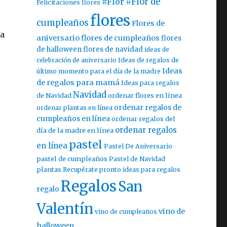
#Flor
#Flor de
Felicitaciones flores
flores
cumpleaños
Flores de
na
aniversario
flores de cumpleaños
flores
de halloween
flores de navidad
ideas de
celebración de aniversario
Ideas de regalos de
Ideas
último momento para el día de la madre
de regalos para mamá
Ideas para regalos
Navidad
ordenar flores en línea
de Navidad
ordenar regalos de
ordenar plantas en línea
cumpleaños en línea
ordenar regalos del
ordenar regalos
día de la madre en línea
pastel
en línea
Pastel De Aniversario
pastel de cumpleaños
Pastel de Navidad
plantas
Recupérate pronto ideas para regalos
Regalos
San
regalo
Valentín
vino de
vino de cumpleaños
halloween