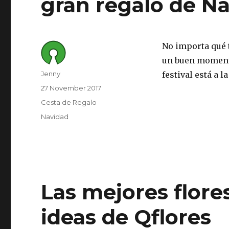
gran regalo de N
No importa qué t
un buen momento
Author
Jenny
festival está a l
Posted
27 November 2017
on
Category
Cesta de Regalo
Tags
Navidad
Las mejores flor
ideas de Qflores