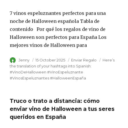
7 vinos espeluznantes perfectos para una
noche de Halloween española Tabla de
contenido Por qué los regalos de vino de
Halloween son perfectos para España Los
mejores vinos de Halloween para
Author
Jenny
Posted
15 October 2025
Category
Enviar Regalo
Tags
Here’s
on
the translation of your hashtags into Spanish:
#VinoDeHalloween #VinoEspeluznante
#VinosEspeluznantes #HalloweenEspaña
Truco o trato a distancia: cómo
enviar vino de Halloween a tus seres
queridos en España