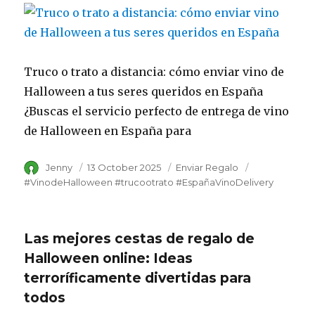
Truco o trato a distancia: cómo enviar vino de
Halloween a tus seres queridos en España
¿Buscas el servicio perfecto de entrega de vino
de Halloween en España para
Author
Jenny
Posted
13 October 2025
Category
Enviar Regalo
Tags
on
#VinodeHalloween #trucootrato #EspañaVinoDelivery
Las mejores cestas de regalo de
Halloween online: Ideas
terroríficamente divertidas para
todos