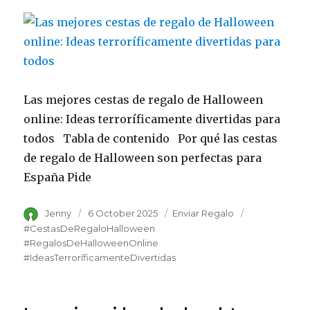
Las mejores cestas de regalo de Halloween
online: Ideas terroríficamente divertidas para
todos Tabla de contenido Por qué las cestas
de regalo de Halloween son perfectas para
España Pide
Author
Jenny
Posted
6 October 2025
Category
Enviar Regalo
Tags
on
#CestasDeRegaloHalloween
#RegalosDeHalloweenOnline
#IdeasTerroríficamenteDivertidas