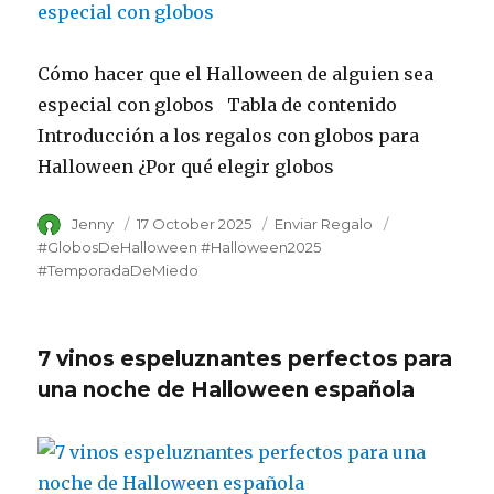
Cómo hacer que el Halloween de alguien sea
especial con globos Tabla de contenido
Introducción a los regalos con globos para
Halloween ¿Por qué elegir globos
Author
Jenny
Posted
17 October 2025
Category
Enviar Regalo
Tags
on
#GlobosDeHalloween #Halloween2025
#TemporadaDeMiedo
7 vinos espeluznantes perfectos para
una noche de Halloween española