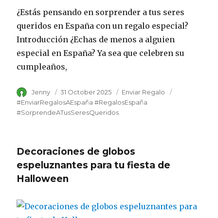
¿Estás pensando en sorprender a tus seres
queridos en España con un regalo especial?
Introducción ¿Echas de menos a alguien
especial en España? Ya sea que celebren su
cumpleaños,
Author
Jenny
Posted
31 October 2025
Category
Enviar Regalo
Tags
on
#EnviarRegalosAEspaña #RegalosEspaña
#SorprendeATusSeresQueridos
Decoraciones de globos
espeluznantes para tu fiesta de
Halloween