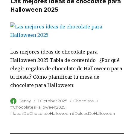
Las mejores ideas de chocolate para
Halloween 2025
Las mejores ideas de chocolate para
Halloween 2025 Tabla de contenido ¿Por qué
elegir regalos de chocolate de Halloween para
tu fiesta? Cómo planificar tu mesa de
chocolate para Halloween:
Author
Jenny
Posted
1 October 2025
Category
Chocolate
Tags
on
#ChocolatesHalloween2025
#IdeasDeChocolateHalloween #DulcesDeHalloween