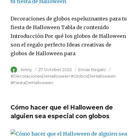
Decoraciones de globos espeluznantes para tu
fiesta de Halloween Tabla de contenido
Introducción Por qué los globos de Halloween
son el regalo perfecto Ideas creativas de
globos de Halloween para
Author
Jenny
Posted
27 October 2025
Category
Enviar Regalo
Tags
on
#DecoracionesDeHalloween #GlobosDeHalloween
#FiestaDeHalloween
Cómo hacer que el Halloween de
alguien sea especial con globos