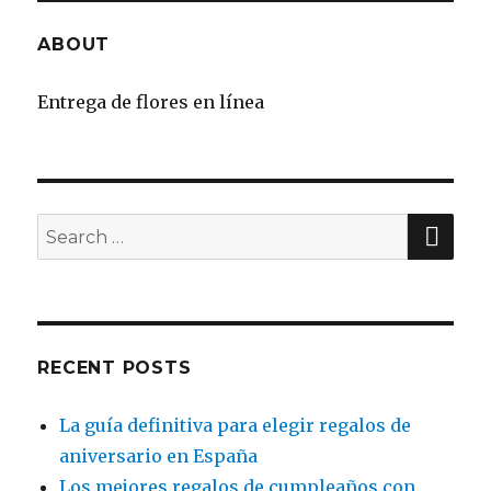
ABOUT
Entrega de flores en línea
SE
Search
for:
RECENT POSTS
La guía definitiva para elegir regalos de
aniversario en España
Los mejores regalos de cumpleaños con