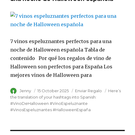
7 vinos espeluznantes perfectos para una
noche de Halloween española Tabla de
contenido Por qué los regalos de vino de
Halloween son perfectos para España Los
mejores vinos de Halloween para
Author
Jenny
Posted
15 October 2025
Category
Enviar Regalo
Tags
Here’s
on
the translation of your hashtags into Spanish:
#VinoDeHalloween #VinoEspeluznante
#VinosEspeluznantes #HalloweenEspaña