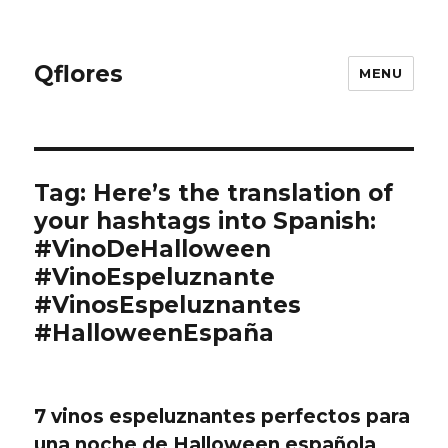
Qflores
MENU
Tag: Here’s the translation of
your hashtags into Spanish:
#VinoDeHalloween
#VinoEspeluznante
#VinosEspeluznantes
#HalloweenEspaña
7 vinos espeluznantes perfectos para
una noche de Halloween española