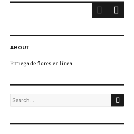
»
ABOUT
Entrega de flores en línea
SE
Search
for: