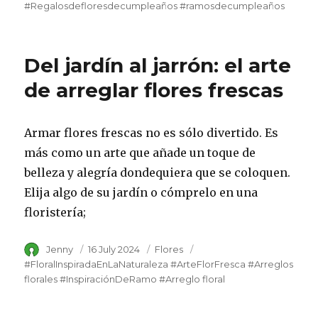
#Regalosdefloresdecumpleaños #ramosdecumpleaños
Del jardín al jarrón: el arte
de arreglar flores frescas
Armar flores frescas no es sólo divertido. Es
más como un arte que añade un toque de
belleza y alegría dondequiera que se coloquen.
Elija algo de su jardín o cómprelo en una
floristería;
Author
Jenny
Posted
16 July 2024
Category
Flores
Tags
on
#FloralInspiradaEnLaNaturaleza #ArteFlorFresca #Arreglos
florales #InspiraciónDeRamo #Arreglo floral