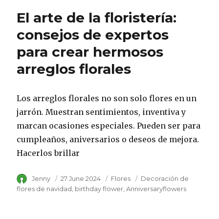
El arte de la floristería:
consejos de expertos
para crear hermosos
arreglos florales
Los arreglos florales no son solo flores en un
jarrón. Muestran sentimientos, inventiva y
marcan ocasiones especiales. Pueden ser para
cumpleaños, aniversarios o deseos de mejora.
Hacerlos brillar
Author
Jenny
Posted
27 June 2024
Category
Flores
Tags
Decoración de
on
flores de navidad
birthday flower
Anniversaryflowers