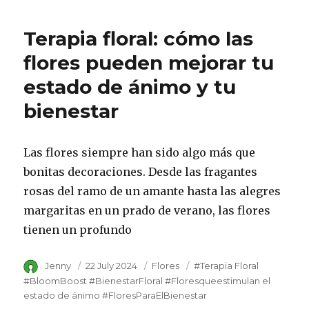
Terapia floral: cómo las
flores pueden mejorar tu
estado de ánimo y tu
bienestar
Las flores siempre han sido algo más que
bonitas decoraciones. Desde las fragantes
rosas del ramo de un amante hasta las alegres
margaritas en un prado de verano, las flores
tienen un profundo
Author
Jenny
Posted
22 July 2024
Category
Flores
Tags
#Terapia Floral
on
#BloomBoost #BienestarFloral #Floresqueestimulan el
estado de ánimo #FloresParaElBienestar