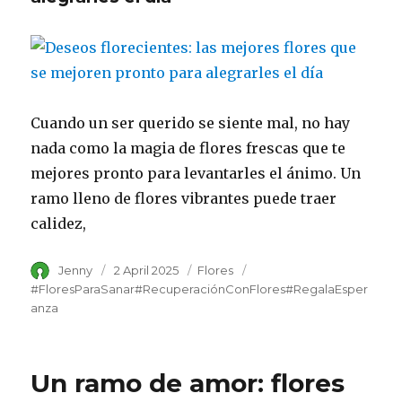
Cuando un ser querido se siente mal, no hay
nada como la magia de flores frescas que te
mejores pronto para levantarles el ánimo. Un
ramo lleno de flores vibrantes puede traer
calidez,
Author
Jenny
Posted
2 April 2025
Category
Flores
Tags
on
#FloresParaSanar#RecuperaciónConFlores#RegalaEsper
anza
Un ramo de amor: flores