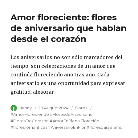
Amor floreciente: flores
de aniversario que hablan
desde el corazón
Los aniversarios no son sólo marcadores del
tiempo, son celebraciones de un amor que
continúa floreciendo año tras año. Cada
aniversario es una oportunidad para expresar
gratitud, atesorar
Author
Jenny
Posted
28 August 2024
Category
Flores
Tags
on
#AmorFloreciendo #FloresdeAniversario
#FloresDeCorazón #AmorEnPlena Floración
#floresromanticas #AniversarioEnFlor #floresparaelamor