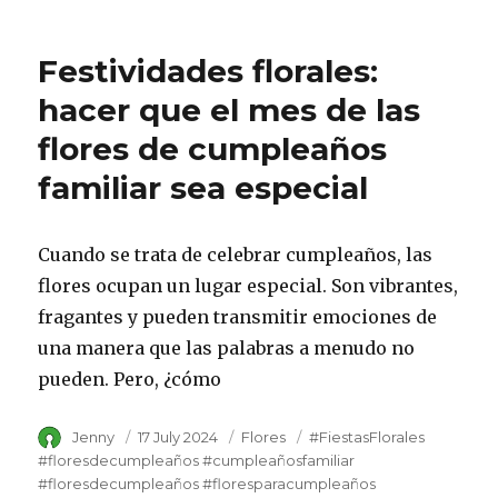
Festividades florales:
hacer que el mes de las
flores de cumpleaños
familiar sea especial
Cuando se trata de celebrar cumpleaños, las
flores ocupan un lugar especial. Son vibrantes,
fragantes y pueden transmitir emociones de
una manera que las palabras a menudo no
pueden. Pero, ¿cómo
Author
Jenny
Posted
17 July 2024
Category
Flores
Tags
#FiestasFlorales
on
#floresdecumpleaños #cumpleañosfamiliar
#floresdecumpleaños #floresparacumpleaños