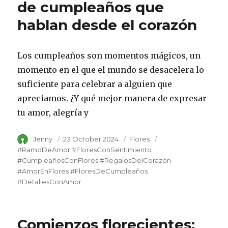
de cumpleaños que
hablan desde el corazón
Los cumpleaños son momentos mágicos, un
momento en el que el mundo se desacelera lo
suficiente para celebrar a alguien que
apreciamos. ¿Y qué mejor manera de expresar
tu amor, alegría y
Author
Jenny
Posted
23 October 2024
Category
Flores
Tags
on
#RamoDeAmor #FloresConSentimiento
#CumpleañosConFlores #RegalosDelCorazón
#AmorEnFlores #FloresDeCumpleaños
#DetallesConAmor
Comienzos florecientes: