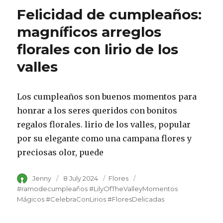
Felicidad de cumpleaños:
magníficos arreglos
florales con lirio de los
valles
Los cumpleaños son buenos momentos para
honrar a los seres queridos con bonitos
regalos florales. lirio de los valles, popular
por su elegante como una campana flores y
preciosas olor, puede
Author
Jenny
Posted
8 July 2024
Category
Flores
Tags
on
#ramodecumpleaños #LilyOfTheValleyMomentos
Mágicos #CelebraConLirios #FloresDelicadas