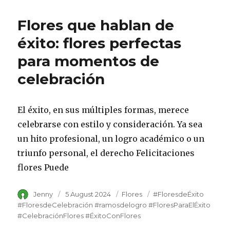
Flores que hablan de
éxito: flores perfectas
para momentos de
celebración
El éxito, en sus múltiples formas, merece
celebrarse con estilo y consideración. Ya sea
un hito profesional, un logro académico o un
triunfo personal, el derecho Felicitaciones
flores Puede
Author
Jenny
Posted
5 August 2024
Category
Flores
Tags
#FloresdeÉxito
on
#FloresdeCelebración #ramosdelogro #FloresParaElÉxito
#CelebraciónFlores #ÉxitoConFlores