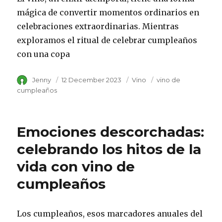
mágica de convertir momentos ordinarios en
celebraciones extraordinarias. Mientras
exploramos el ritual de celebrar cumpleaños
con una copa
Author
Jenny
Posted
12 December 2023
Category
Vino
Tags
vino de
on
cumpleaños
Emociones descorchadas:
celebrando los hitos de la
vida con vino de
cumpleaños
Los cumpleaños, esos marcadores anuales del