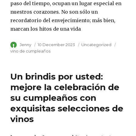
paso del tiempo, ocupan un lugar especial en
nuestros corazones. No son sólo un
recordatorio del envejecimiento; más bien,
marcan los hitos de una vida
Author
Jenny
Posted
10 December 2023
Category
Uncategorized
Tags
on
vino de cumpleaños
Un brindis por usted:
mejore la celebración de
su cumpleaños con
exquisitas selecciones de
vinos