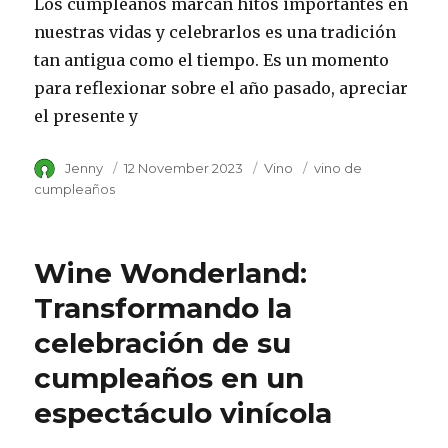
Los cumpleaños marcan hitos importantes en
nuestras vidas y celebrarlos es una tradición
tan antigua como el tiempo. Es un momento
para reflexionar sobre el año pasado, apreciar
el presente y
Author
Jenny
Posted
12 November 2023
Category
Vino
Tags
vino de
on
cumpleaños
Wine Wonderland:
Transformando la
celebración de su
cumpleaños en un
espectáculo vinícola