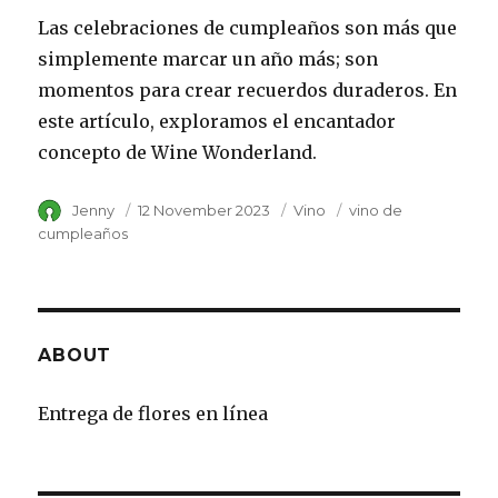
Las celebraciones de cumpleaños son más que
simplemente marcar un año más; son
momentos para crear recuerdos duraderos. En
este artículo, exploramos el encantador
concepto de Wine Wonderland.
Author
Jenny
Posted
12 November 2023
Category
Vino
Tags
vino de
on
cumpleaños
ABOUT
Entrega de flores en línea