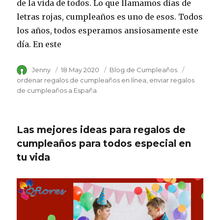
de la vida de todos. Lo que llamamos días de
letras rojas, cumpleaños es uno de esos. Todos
los años, todos esperamos ansiosamente este
día. En este
Author
Jenny
Posted
18 May 2020
Category
Blog de Cumpleaños
Tags
on
ordenar regalos de cumpleaños en línea
enviar regalos
de cumpleaños a España
Las mejores ideas para regalos de
cumpleaños para todos especial en
tu vida