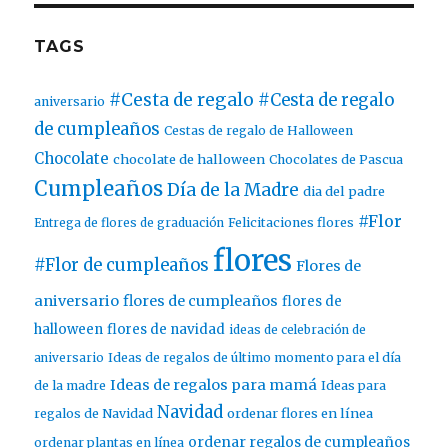
TAGS
#Cesta de regalo
#Cesta de regalo
aniversario
de cumpleaños
Cestas de regalo de Halloween
Chocolate
chocolate de halloween
Chocolates de Pascua
Cumpleaños
Día de la Madre
dia del padre
#Flor
Entrega de flores de graduación
Felicitaciones flores
flores
#Flor de cumpleaños
Flores de
aniversario
flores de cumpleaños
flores de
halloween
flores de navidad
ideas de celebración de
aniversario
Ideas de regalos de último momento para el día
Ideas de regalos para mamá
de la madre
Ideas para
Navidad
ordenar flores en línea
regalos de Navidad
ordenar regalos de cumpleaños
ordenar plantas en línea