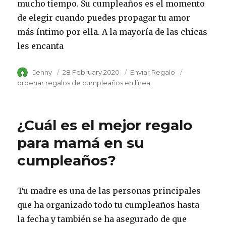
mucho tiempo. Su cumpleaños es el momento
de elegir cuando puedes propagar tu amor
más íntimo por ella. A la mayoría de las chicas
les encanta
Author
Jenny
Posted
28 February 2020
Category
Enviar Regalo
Tags
on
ordenar regalos de cumpleaños en línea
¿Cuál es el mejor regalo
para mamá en su
cumpleaños?
Tu madre es una de las personas principales
que ha organizado todo tu cumpleaños hasta
la fecha y también se ha asegurado de que