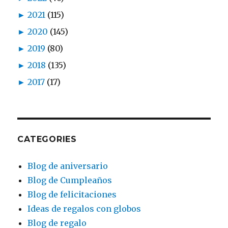
►
2021
(115)
►
2020
(145)
►
2019
(80)
►
2018
(135)
►
2017
(17)
CATEGORIES
Blog de aniversario
Blog de Cumpleaños
Blog de felicitaciones
Ideas de regalos con globos
Blog de regalo