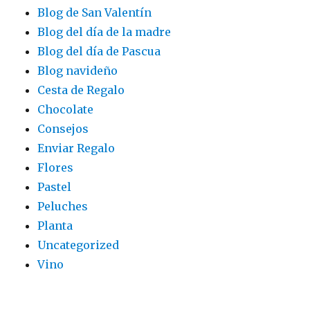
Blog de San Valentín
Blog del día de la madre
Blog del día de Pascua
Blog navideño
Cesta de Regalo
Chocolate
Consejos
Enviar Regalo
Flores
Pastel
Peluches
Planta
Uncategorized
Vino