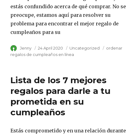
estás confundido acerca de qué comprar. No se
preocupe, estamos aquí para resolver su
problema para encontrar el mejor regalo de
cumpleaños para su
Author
Jenny
Posted
24 April 2020
Category
Uncategorized
Tags
ordenar
on
regalos de cumpleaños en línea
Lista de los 7 mejores
regalos para darle a tu
prometida en su
cumpleaños
Estás comprometido y en una relación durante