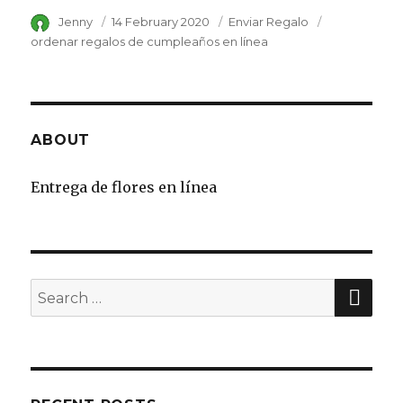
Author
Jenny
Posted
14 February 2020
Category
Enviar Regalo
Tags
on
ordenar regalos de cumpleaños en línea
ABOUT
Entrega de flores en línea
SE
Search
for: