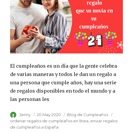
El cumpleaños es un día que la gente celebra
de varias maneras y todos le dan un regalo a
una persona que cumple años, hay una serie
de regalos disponibles en todo el mundo y a
las personas les
Author
Jenny
Posted
20 May 2020
Category
Blog de Cumpleaños
Tags
on
ordenar regalos de cumpleaños en línea
enviar regalos
de cumpleaños a España