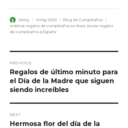
Author
Jenny
Posted
6 May 2020
Category
Blog de Cumpleaños
Tags
on
ordenar regalos de cumpleaños en línea
enviar regalos
de cumpleaños a España
Post
PREVIOUS
navigation
Regalos de último minuto para
Previous
el Día de la Madre que siguen
post:
siendo increíbles
NEXT
Hermosa flor del día de la
Next