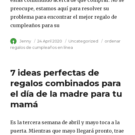
estás confundido acerca de qué comprar. No se
preocupe, estamos aquí para resolver su
problema para encontrar el mejor regalo de
cumpleaños para su
Author
Jenny
Posted
24 April 2020
Category
Uncategorized
Tags
ordenar
on
regalos de cumpleaños en línea
7 ideas perfectas de
regalos combinados para
el día de la madre para tu
mamá
Es la tercera semana de abril y mayo toca a la
puerta. Mientras que mayo llegará pronto, trae