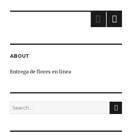
»
ABOUT
Entrega de flores en línea
SE
Search
for: