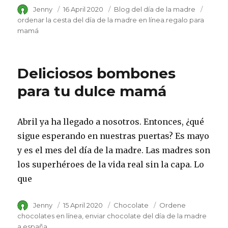
Author
Jenny
Posted
16 April 2020
Category
Blog del día de la madre
Tags
on
ordenar la cesta del día de la madre en línea.regalo para
mamá
Deliciosos bombones
para tu dulce mamá
Abril ya ha llegado a nosotros. Entonces, ¿qué
sigue esperando en nuestras puertas? Es mayo
y es el mes del día de la madre. Las madres son
los superhéroes de la vida real sin la capa. Lo
que
Author
Jenny
Posted
15 April 2020
Category
Chocolate
Tags
Ordene
on
chocolates en línea
enviar chocolate del día de la madre
a españa