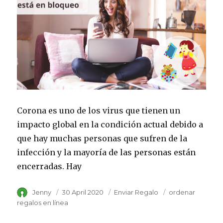
Corona es uno de los virus que tienen un
impacto global en la condición actual debido a
que hay muchas personas que sufren de la
infección y la mayoría de las personas están
encerradas. Hay
Author
Jenny
Posted
30 April 2020
Category
Enviar Regalo
Tags
ordenar
on
regalos en línea