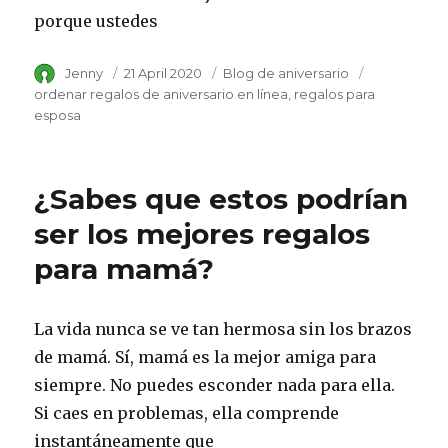
porque ustedes
Author
Jenny
Posted
21 April 2020
Category
Blog de aniversario
Tags
on
ordenar regalos de aniversario en línea
regalos para
esposa
¿Sabes que estos podrían
ser los mejores regalos
para mamá?
La vida nunca se ve tan hermosa sin los brazos
de mamá. Sí, mamá es la mejor amiga para
siempre. No puedes esconder nada para ella.
Si caes en problemas, ella comprende
instantáneamente que