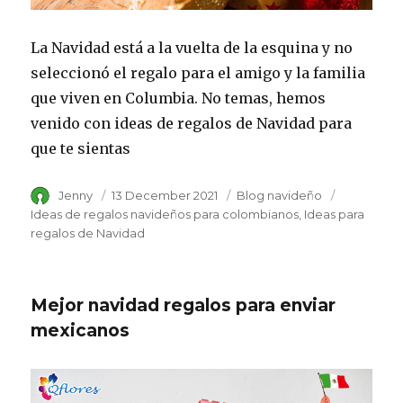
La Navidad está a la vuelta de la esquina y no
seleccionó el regalo para el amigo y la familia
que viven en Columbia. No temas, hemos
venido con ideas de regalos de Navidad para
que te sientas
Author
Jenny
Posted
13 December 2021
Category
Blog navideño
Tags
on
Ideas de regalos navideños para colombianos
Ideas para
regalos de Navidad
Mejor navidad regalos para enviar
mexicanos