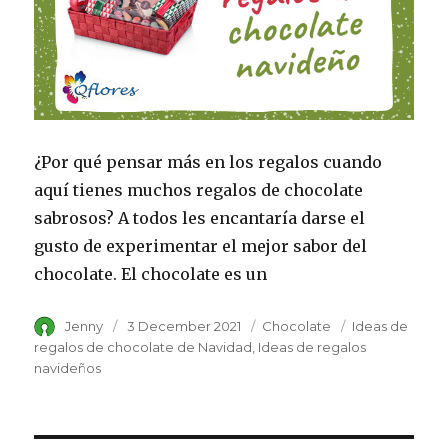
¿Por qué pensar más en los regalos cuando
aquí tienes muchos regalos de chocolate
sabrosos? A todos les encantaría darse el
gusto de experimentar el mejor sabor del
chocolate. El chocolate es un
Author
Jenny
Posted
3 December 2021
Category
Chocolate
Tags
Ideas de
on
regalos de chocolate de Navidad
Ideas de regalos
navideños