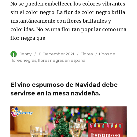
No se pueden embellecer los colores vibrantes
sin el color negro. La flor de color negro brilla
instantáneamente con flores brillantes y
coloridas. No es una flor tan popular como una
flor negra que
Author
Jenny
Posted
8 December 2021
Category
Flores
Tags
tipos de
on
flores negras
flores negras en españa
El vino espumoso de Navidad debe
servirse en la mesa navideña.