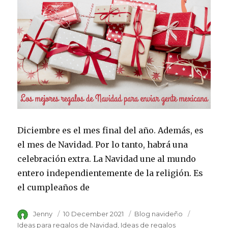
Diciembre es el mes final del año. Además, es
el mes de Navidad. Por lo tanto, habrá una
celebración extra. La Navidad une al mundo
entero independientemente de la religión. Es
el cumpleaños de
Author
Jenny
Posted
10 December 2021
Category
Blog navideño
Tags
on
Ideas para regalos de Navidad
Ideas de regalos