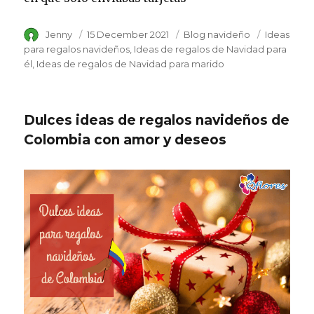
Author
Jenny
Posted
15 December 2021
Category
Blog navideño
Tags
Ideas
on
para regalos navideños
Ideas de regalos de Navidad para
él
Ideas de regalos de Navidad para marido
Dulces ideas de regalos navideños de
Colombia con amor y deseos