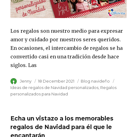
Los regalos son nuestro medio para expresar
amor y cuidado por nuestros seres queridos.
En ocasiones, el intercambio de regalos se ha
convertido casi en una tradición desde hace
siglos. Las
Author
Jenny
Posted
18 December 2021
Category
Blog navideño
Tags
on
Ideas de regalos de Navidad personalizados
Regalos
personalizados para Navidad
Echa un vistazo a los memorables
regalos de Navidad para él que le
encantarán