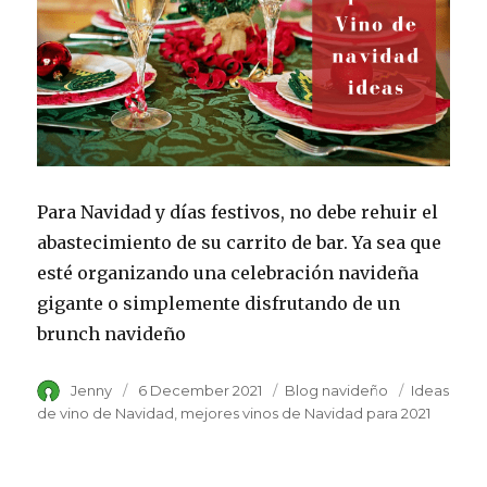
Para Navidad y días festivos, no debe rehuir el
abastecimiento de su carrito de bar. Ya sea que
esté organizando una celebración navideña
gigante o simplemente disfrutando de un
brunch navideño
Author
Jenny
Posted
6 December 2021
Category
Blog navideño
Tags
Ideas
on
de vino de Navidad
mejores vinos de Navidad para 2021