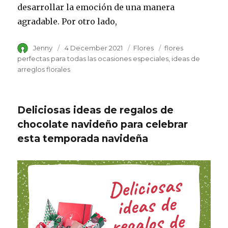
desarrollar la emoción de una manera
agradable. Por otro lado,
Author
Jenny
Posted
4 December 2021
Category
Flores
Tags
flores
on
perfectas para todas las ocasiones especiales
ideas de
arreglos florales
Deliciosas ideas de regalos de
chocolate navideño para celebrar
esta temporada navideña