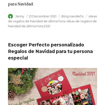
para Navidad.
Author
Jenny
Posted
21 December 2021
Category
Blog navideño
Tags
ideas
on
de regalos de Navidad de última hora
Ideas de regalos de
Navidad de última hora 2021
Escoger Perfecto personalizado
Regalos de Navidad para tu persona
especial