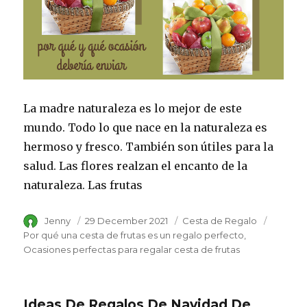
La madre naturaleza es lo mejor de este
mundo. Todo lo que nace en la naturaleza es
hermoso y fresco. También son útiles para la
salud. Las flores realzan el encanto de la
naturaleza. Las frutas
Author
Jenny
Posted
29 December 2021
Category
Cesta de Regalo
Tags
on
Por qué una cesta de frutas es un regalo perfecto
Ocasiones perfectas para regalar cesta de frutas
Ideas De Regalos De Navidad De