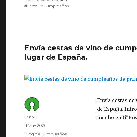
#TartaDeCumpleaños
Envía cestas de vino de cump
lugar de España.
Envía cestas de
de España. Intr
Author
Jenny
mucho en ti"Env
Posted
11 May 2026
on
Category
Blog de Cumpleaños