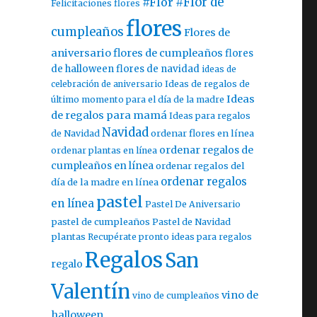
#Flor
#Flor de
Felicitaciones flores
flores
cumpleaños
Flores de
aniversario
flores de cumpleaños
flores
de halloween
flores de navidad
ideas de
celebración de aniversario
Ideas de regalos de
Ideas
último momento para el día de la madre
de regalos para mamá
Ideas para regalos
Navidad
ordenar flores en línea
de Navidad
ordenar regalos de
ordenar plantas en línea
cumpleaños en línea
ordenar regalos del
ordenar regalos
día de la madre en línea
pastel
en línea
Pastel De Aniversario
pastel de cumpleaños
Pastel de Navidad
plantas
Recupérate pronto ideas para regalos
Regalos
San
regalo
Valentín
vino de
vino de cumpleaños
halloween