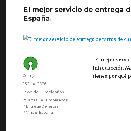
El mejor servicio de entrega 
España.
El mejor servic
Introducción ¿Al
Author
Jenny
tienes por qué p
Posted
15 June 2026
on
Category
Blog de Cumpleaños
Tags
#TartasDeCumpleaños
#EntregaDeTartas
#VinoEnEspaña