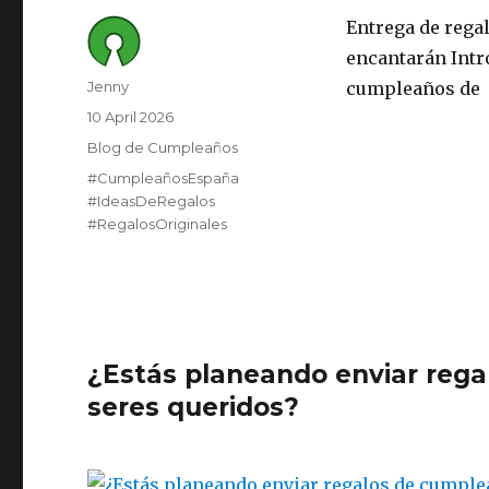
Entrega de rega
encantarán Intr
Author
Jenny
cumpleaños de
Posted
10 April 2026
on
Category
Blog de Cumpleaños
Tags
#CumpleañosEspaña
#IdeasDeRegalos
#RegalosOriginales
¿Estás planeando enviar rega
seres queridos?