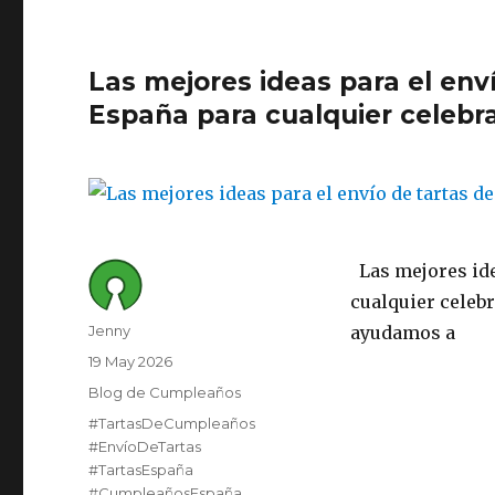
Las mejores ideas para el en
España para cualquier celebra
Las mejores ide
cualquier celeb
Author
Jenny
ayudamos a
Posted
19 May 2026
on
Category
Blog de Cumpleaños
Tags
#TartasDeCumpleaños
#EnvíoDeTartas
#TartasEspaña
#CumpleañosEspaña