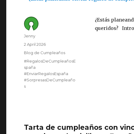
¿Estás planeand
queridos? Intro
Author
Jenny
Posted
2 April 2026
on
Category
Blog de Cumpleaños
Tags
#RegalosDeCumpleañosE
spaña
#EnviarRegalosEspaña
#SorpresasDeCumpleaño
s
Tarta de cumpleaños con vino: