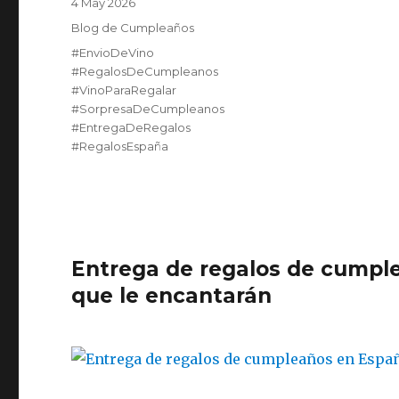
Posted
4 May 2026
on
Category
Blog de Cumpleaños
Tags
#EnvioDeVino
#RegalosDeCumpleanos
#VinoParaRegalar
#SorpresaDeCumpleanos
#EntregaDeRegalos
#RegalosEspaña
Entrega de regalos de cumple
que le encantarán