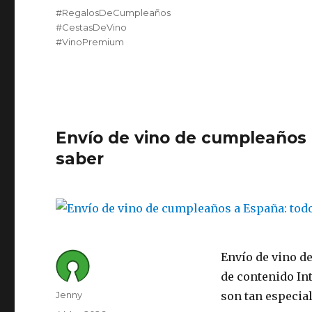
Tags
#RegalosDeCumpleaños
#CestasDeVino
#VinoPremium
Envío de vino de cumpleaños 
saber
Envío de vino d
de contenido In
Author
Jenny
son tan especial