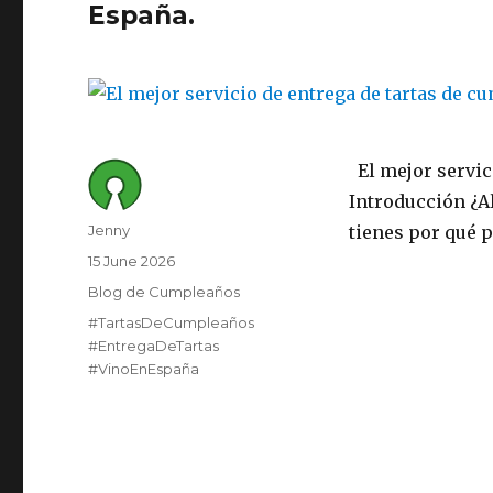
España.
El mejor servic
Introducción ¿Al
Author
Jenny
tienes por qué p
Posted
15 June 2026
on
Category
Blog de Cumpleaños
Tags
#TartasDeCumpleaños
#EntregaDeTartas
#VinoEnEspaña