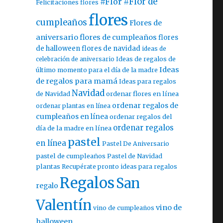
#Flor
#Flor de
Felicitaciones flores
flores
cumpleaños
Flores de
aniversario
flores de cumpleaños
flores
de halloween
flores de navidad
ideas de
celebración de aniversario
Ideas de regalos de
Ideas
último momento para el día de la madre
de regalos para mamá
Ideas para regalos
Navidad
ordenar flores en línea
de Navidad
ordenar regalos de
ordenar plantas en línea
cumpleaños en línea
ordenar regalos del
ordenar regalos
día de la madre en línea
pastel
en línea
Pastel De Aniversario
pastel de cumpleaños
Pastel de Navidad
plantas
Recupérate pronto ideas para regalos
Regalos
San
regalo
Valentín
vino de
vino de cumpleaños
halloween