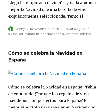
Llegó la temporada navideña, y nada anuncia
mejor la Navidad que una botella de vino
exquisitamente seleccionada. Tanto si
Author
Jenny
Posted
10 November 2025
Category
Enviar Regalo
Tags
on
#VinoDeNavidad #CenaNavideña #AmantesDelVino
Cómo se celebra la Navidad en
España
Cómo se celebra la Navidad en España Tabla
de contenido ¿Por qué los regalos de vino
navideños son perfectos para España? El
mejor vino tinto para regalar en Navidad con