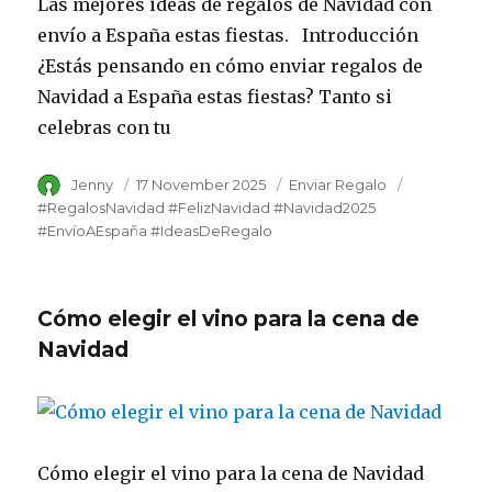
Las mejores ideas de regalos de Navidad con
envío a España estas fiestas. Introducción
¿Estás pensando en cómo enviar regalos de
Navidad a España estas fiestas? Tanto si
celebras con tu
Author
Jenny
Posted
17 November 2025
Category
Enviar Regalo
Tags
on
#RegalosNavidad #FelizNavidad #Navidad2025
#EnvíoAEspaña #IdeasDeRegalo
Cómo elegir el vino para la cena de
Navidad
Cómo elegir el vino para la cena de Navidad