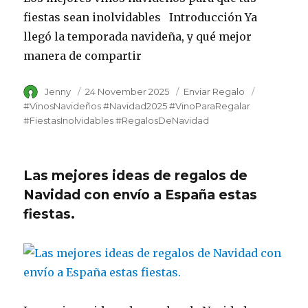
fiestas sean inolvidables Introducción Ya
llegó la temporada navideña, y qué mejor
manera de compartir
Author
Jenny
Posted
24 November 2025
Category
Enviar Regalo
Tags
on
#VinosNavideños #Navidad2025 #VinoParaRegalar
#FiestasInolvidables #RegalosDeNavidad
Las mejores ideas de regalos de
Navidad con envío a España estas
fiestas.