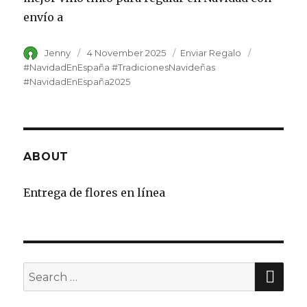
envío a
Author
Jenny
Posted
4 November 2025
Category
Enviar Regalo
Tags
on
#NavidadEnEspaña #TradicionesNavideñas
#NavidadEnEspaña2025
ABOUT
Entrega de flores en línea
SE
Search
for: