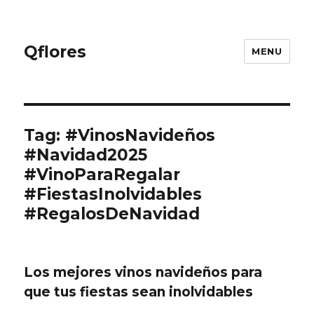
Qflores
MENU
Tag: #VinosNavideños
#Navidad2025
#VinoParaRegalar
#FiestasInolvidables
#RegalosDeNavidad
Los mejores vinos navideños para
que tus fiestas sean inolvidables