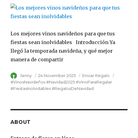
Los mejores vinos navideños para que tus
fiestas sean inolvidables Introducción Ya
llegó la temporada navideña, y qué mejor
manera de compartir
Author
Jenny
Posted
24 November 2025
Category
Enviar Regalo
Tags
on
#VinosNavideños #Navidad2025 #VinoParaRegalar
#FiestasInolvidables #RegalosDeNavidad
ABOUT