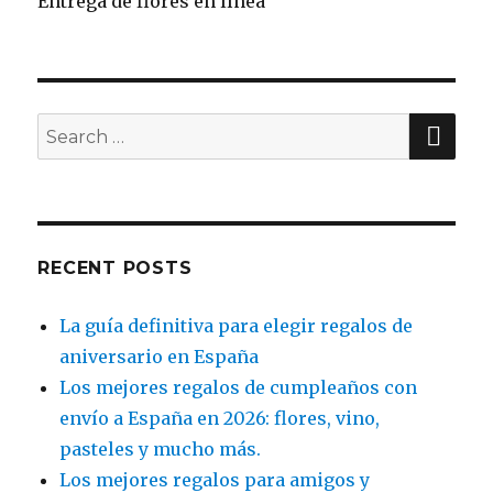
Entrega de flores en línea
SE
Search
for:
RECENT POSTS
La guía definitiva para elegir regalos de
aniversario en España
Los mejores regalos de cumpleaños con
envío a España en 2026: flores, vino,
pasteles y mucho más.
Los mejores regalos para amigos y