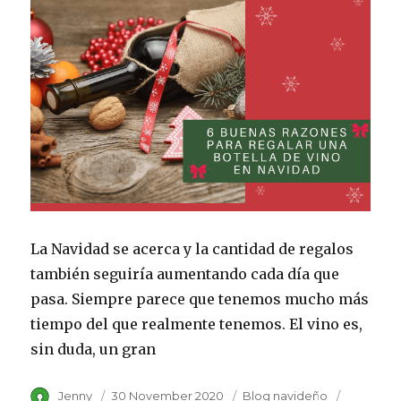
La Navidad se acerca y la cantidad de regalos
también seguiría aumentando cada día que
pasa. Siempre parece que tenemos mucho más
tiempo del que realmente tenemos. El vino es,
sin duda, un gran
Author
Jenny
Posted
30 November 2020
Category
Blog navideño
Tags