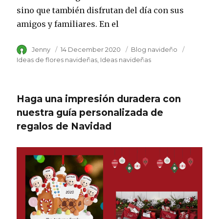
sino que también disfrutan del día con sus
amigos y familiares. En el
Author
Jenny
Posted
14 December 2020
Category
Blog navideño
Tags
on
Ideas de flores navideñas
Ideas navideñas
Haga una impresión duradera con
nuestra guía personalizada de
regalos de Navidad