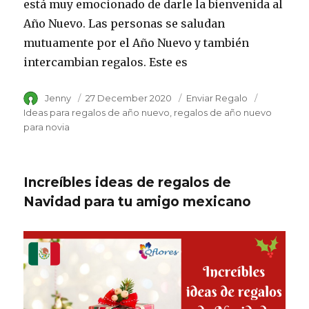
está muy emocionado de darle la bienvenida al
Año Nuevo. Las personas se saludan
mutuamente por el Año Nuevo y también
intercambian regalos. Este es
Author
Jenny
Posted
27 December 2020
Category
Enviar Regalo
Tags
on
Ideas para regalos de año nuevo
regalos de año nuevo
para novia
Increíbles ideas de regalos de
Navidad para tu amigo mexicano