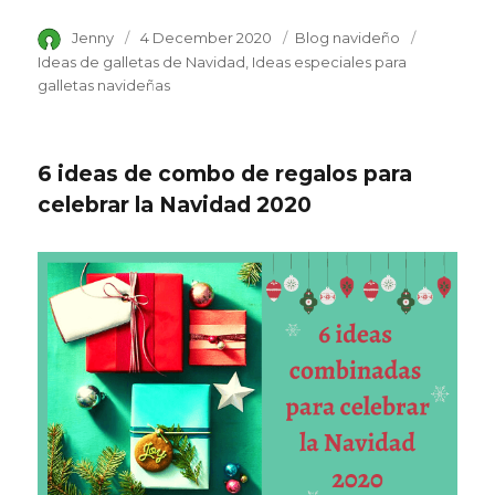
Author
Jenny
Posted
4 December 2020
Category
Blog navideño
Tags
on
Ideas de galletas de Navidad
Ideas especiales para
galletas navideñas
6 ideas de combo de regalos para
celebrar la Navidad 2020