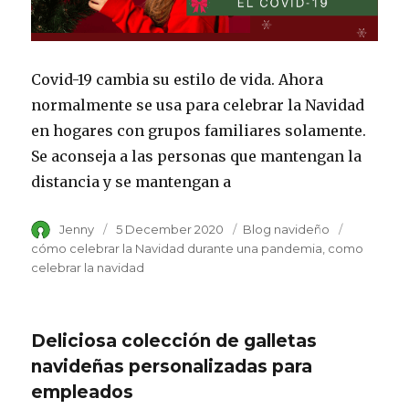
Covid-19 cambia su estilo de vida. Ahora
normalmente se usa para celebrar la Navidad
en hogares con grupos familiares solamente.
Se aconseja a las personas que mantengan la
distancia y se mantengan a
Author
Jenny
Posted
5 December 2020
Category
Blog navideño
Tags
on
cómo celebrar la Navidad durante una pandemia
como
celebrar la navidad
Deliciosa colección de galletas
navideñas personalizadas para
empleados