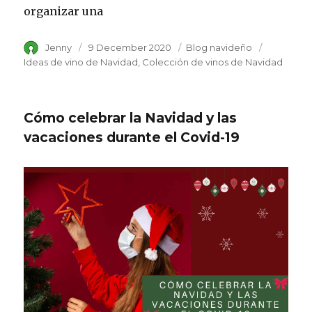
organizar una
Author
Jenny
Posted
9 December 2020
Category
Blog navideño
Tags
on
Ideas de vino de Navidad
Colección de vinos de Navidad
Cómo celebrar la Navidad y las
vacaciones durante el Covid-19