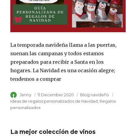
La temporada navideña llama a las puertas,
suenan las campanas y todos estamos
preparados para recibir a Santa en los
hogares. La Navidad es una ocasión alegre;
tendemos a comprar
Author
Jenny
Posted
11 December 2020
Category
Blog navideño
Tags
on
Ideas de regalos personalizados de Navidad
Regalos
personalizados
La mejor colección de vinos