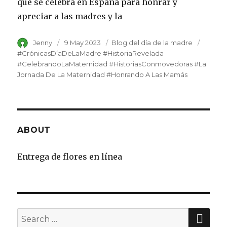
que se celebra en España para honrar y
apreciar a las madres y la
Author
Jenny
Posted
9 May 2023
Category
Blog del día de la madre
Tags
on
#CrónicasDíaDeLaMadre #HistoriaRevelada
#CelebrandoLaMaternidad #HistoriasConmovedoras #La
Jornada De La Maternidad #Honrando A Las Mamás
ABOUT
Entrega de flores en línea
SE
Search