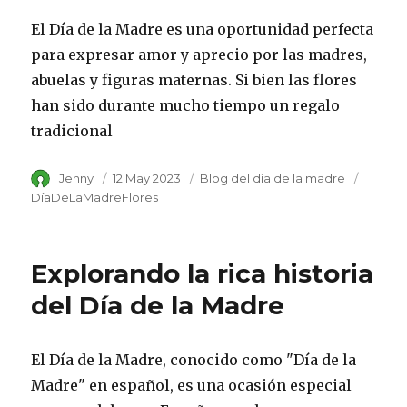
El Día de la Madre es una oportunidad perfecta
para expresar amor y aprecio por las madres,
abuelas y figuras maternas. Si bien las flores
han sido durante mucho tiempo un regalo
tradicional
Author
Jenny
Posted
12 May 2023
Category
Blog del día de la madre
Tags
on
DíaDeLaMadreFlores
Explorando la rica historia
del Día de la Madre
El Día de la Madre, conocido como "Día de la
Madre" en español, es una ocasión especial