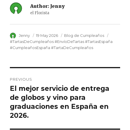
Author:
Jenny
el Florista
Author
Jenny
Posted
19 May 2026
Category
Blog de Cumpleaños
Tags
on
#TartasDeCumpleaños #EnvíoDeTartas #TartasEspaña
#CumpleañosEspaña #TartaDeCumpleaños
Post
PREVIOUS
navigation
El mejor servicio de entrega
Previous
de globos y vino para
post:
graduaciones en España en
2026.