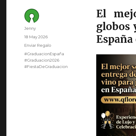
El mej
globos 
Author
Jenny
España 
Posted
18 May 2026
on
Category
Enviar Regalo
Tags
#GraduacionEspaña
#Graduacion2026
#FiestaDeGraduacion