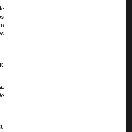
de
os
on
es
E
al
lo
.
R