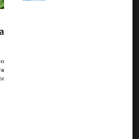
a
on
ra
te