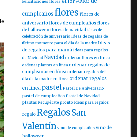
#Flor
#Flor de
Felicitaciones flores
flores
cumpleaños
Flores de
de
aniversario
flores de cumpleaños
flores
de halloween
flores de navidad
ideas de
celebración de aniversario
Ideas de regalos de
Ideas
último momento para el día de la madre
de regalos para mamá
Ideas para regalos
Navidad
ordenar flores en línea
de Navidad
ordenar regalos de
ordenar plantas en línea
cumpleaños en línea
ordenar regalos del
ordenar regalos
día de la madre en línea
pastel
en línea
Pastel De Aniversario
pastel de cumpleaños
Pastel de Navidad
plantas
Recupérate pronto ideas para regalos
Regalos
San
regalo
Valentín
vino de
vino de cumpleaños
halloween