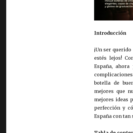
Introducción
¡Un ser querido
estés lejos! C
España, ahora 
complicaciones
botella de bue
mejores que nu
mejores ideas p
perfección y c
España con tan s
Tabla de conte