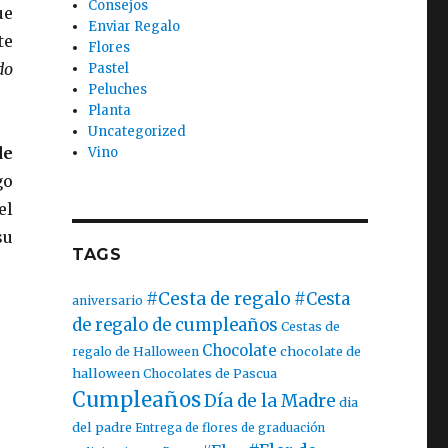
Consejos
ue
Enviar Regalo
te
Flores
do
Pastel
Peluches
Planta
Uncategorized
de
Vino
go
el
su
TAGS
#Cesta de regalo
#Cesta
aniversario
de regalo de cumpleaños
Cestas de
Chocolate
chocolate de
regalo de Halloween
halloween
Chocolates de Pascua
Cumpleaños
Día de la Madre
dia
del padre
Entrega de flores de graduación