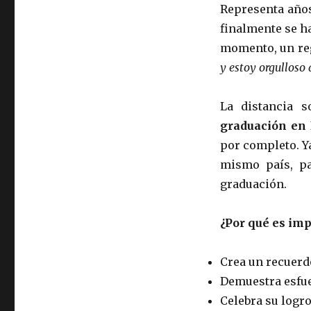
Representa años
finalmente se ha
momento, un reg
y estoy orgulloso d
La distancia so
graduación en
por completo. Ya
mismo país, pa
graduación.
¿Por qué es imp
Crea un recuerd
Demuestra esfue
Celebra su logr