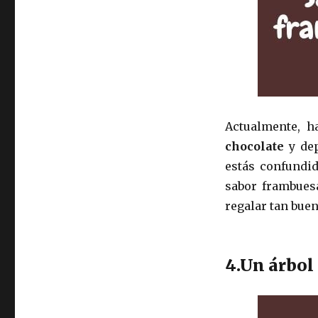
Actualmente, h
chocolate
y dep
estás confundi
sabor frambues
regalar tan buen
4.Un árbol 