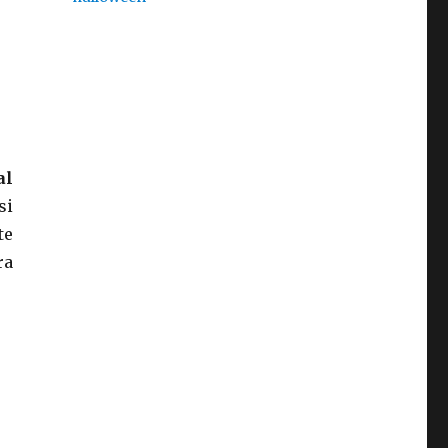
al
si
te
ra