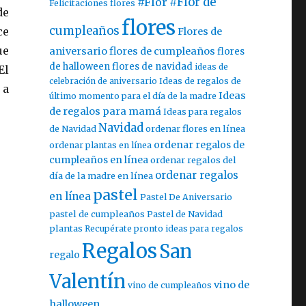
#Flor
#Flor de
Felicitaciones flores
de
flores
cumpleaños
ce
Flores de
ue
aniversario
flores de cumpleaños
flores
de halloween
flores de navidad
ideas de
El
celebración de aniversario
Ideas de regalos de
 a
Ideas
último momento para el día de la madre
de regalos para mamá
Ideas para regalos
Navidad
ordenar flores en línea
de Navidad
ordenar regalos de
ordenar plantas en línea
cumpleaños en línea
ordenar regalos del
ordenar regalos
día de la madre en línea
pastel
en línea
Pastel De Aniversario
pastel de cumpleaños
Pastel de Navidad
plantas
Recupérate pronto ideas para regalos
Regalos
San
regalo
Valentín
vino de
vino de cumpleaños
halloween