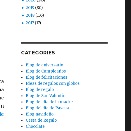
►
2020
(145)
►
2019
(80)
►
2018
(135)
►
2017
(17)
CATEGORIES
Blog de aniversario
Blog de Cumpleaños
Blog de felicitaciones
ca
Ideas de regalos con globos
na
Blog de regalo
Blog de San Valentín
ue
Blog del día de la madre
en
Blog del día de Pascua
de
Blog navideño
Cesta de Regalo
Chocolate