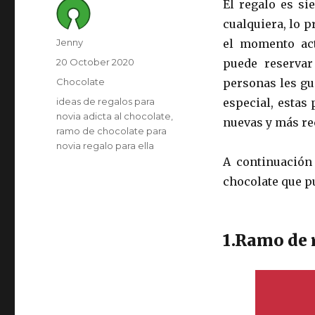
El regalo es si
cualquiera, lo p
Author
Jenny
el momento act
Posted
20 October 2020
puede reservar
on
Category
Chocolate
personas les gu
Tags
ideas de regalos para
especial, estas
novia adicta al chocolate
nuevas y más re
ramo de chocolate para
novia regalo para ella
A continuación
chocolate que pu
1.Ramo de 