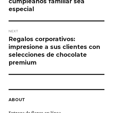
cumpleaños familiar sea
especial
NEXT
Regalos corporativos:
Next
impresione a sus clientes con
post:
selecciones de chocolate
premium
ABOUT
Entrega de flores en línea