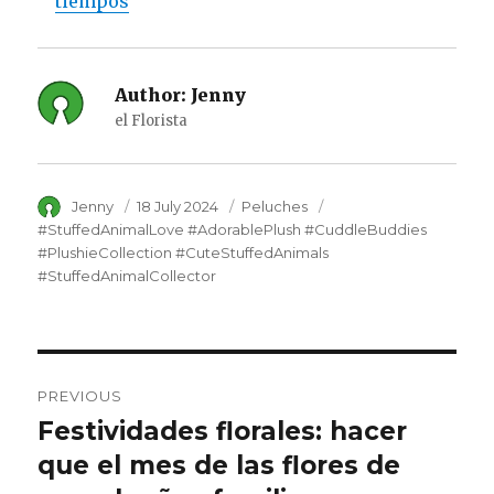
tiempos
Author:
Jenny
el Florista
Author
Jenny
Posted
18 July 2024
Category
Peluches
Tags
on
#StuffedAnimalLove #AdorablePlush #CuddleBuddies
#PlushieCollection #CuteStuffedAnimals
#StuffedAnimalCollector
Post
PREVIOUS
navigation
Festividades florales: hacer
Previous
que el mes de las flores de
post: