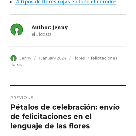
21 tipos de flores rojas en todo el mundo-
Author:
Jenny
el Florista
Author
Jenny
Posted
1 January 2024
Category
Flores
Tags
felicitaciones
on
flores
Post
PREVIOUS
navigation
Pétalos de celebración: envío
Previous
de felicitaciones en el
post:
lenguaje de las flores