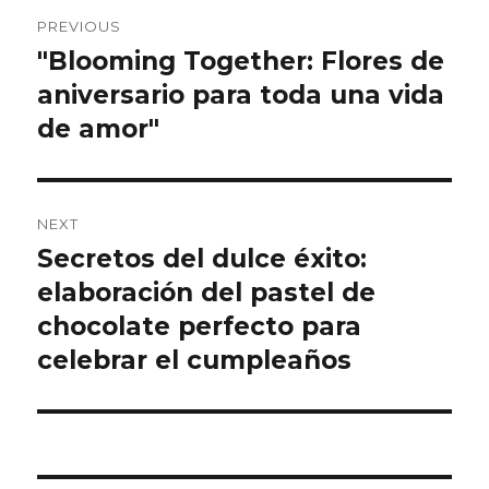
Post
PREVIOUS
navigation
"Blooming Together: Flores de
Previous
aniversario para toda una vida
post:
de amor"
NEXT
Secretos del dulce éxito:
Next
elaboración del pastel de
post:
chocolate perfecto para
celebrar el cumpleaños