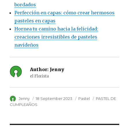
bordados
Perfección en capas: cómo crear hermosos
pasteles en capas
Hornea tu camino hacia la felicidad:
creaciones irresistibles de pasteles
navideños
Author:
Jenny
el Florista
Author
Jenny
Posted
18 September 2023
Category
Pastel
Tags
PASTEL DE
on
CUMPLEAÑOS