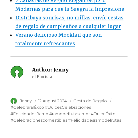
7 Canastas de Regalo Elegantes pero
Modernas para que tu Suegra la Impresione
Distribuya sonrisas, no millas: envíe cestas
de regalo de cumpleaños a cualquier lugar
Verano delicioso Mocktail que son
totalmente refrescantes
Author:
Jenny
el Florista
Author
Jenny
Posted
12 August 2024
Category
Cesta de Regalo
Tags
on
#CelebrarElÉxito #DulcesCelebraciones
#FelicidadesRamo #ramodefrutasamor #DulceÉxito
#Celebracionescomestibles #Felicidadesramodefrutas