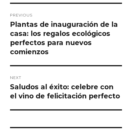
Post
PREVIOUS
navigation
Plantas de inauguración de la
Previous
casa: los regalos ecológicos
post:
perfectos para nuevos
comienzos
NEXT
Saludos al éxito: celebre con
Next
el vino de felicitación perfecto
post: