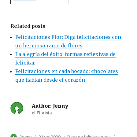
Related posts
Felicitaciones Flor: Diga felicitaciones con
un hermoso ramo de flores
La alegría del éxito: formas reflexivas de
felicitar
Felicitaciones en cada bocado: chocolates
que hablan desde el corazón
Author:
Jenny
el Florista
Author
Jenny
Posted
2 May 2020
Category
Blog de felicitaciones
Tags