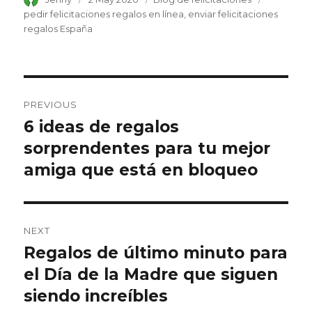
on
pedir felicitaciones regalos en línea
enviar felicitaciones
regalos España
Post
PREVIOUS
navigation
6 ideas de regalos
Previous
sorprendentes para tu mejor
post:
amiga que está en bloqueo
NEXT
Regalos de último minuto para
Next
el Día de la Madre que siguen
post:
siendo increíbles