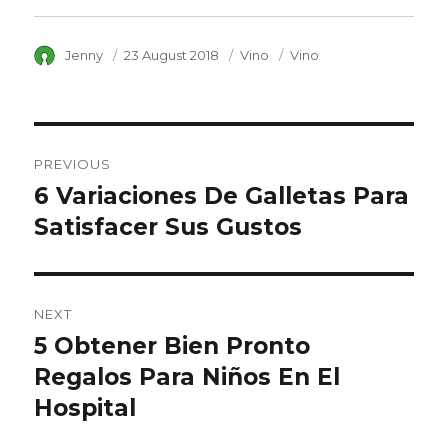
Author
Jenny
Posted
23 August 2018
Category
Vino
Tags
Vino
on
Post
PREVIOUS
navigation
6 Variaciones De Galletas Para
Previous
Satisfacer Sus Gustos
post:
NEXT
5 Obtener Bien Pronto
Next
Regalos Para Niños En El
post:
Hospital