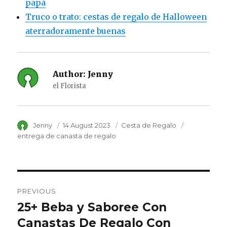
papá
Truco o trato: cestas de regalo de Halloween
aterradoramente buenas
Author:
Jenny
el Florista
Author
Jenny
Posted
14 August 2023
Category
Cesta de Regalo
Tags
on
entrega de canasta de regalo
Post
PREVIOUS
navigation
25+ Beba y Saboree Con
Previous
Canastas De Regalo Con
post: