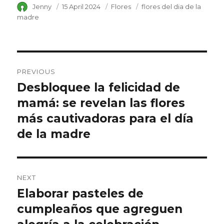
Author
Jenny
Posted
15 April 2024
Category
Flores
Tags
flores del dia de la
on
madre
Post
PREVIOUS
navigation
Desbloquee la felicidad de
Previous
mamá: se revelan las flores
post:
más cautivadoras para el día
de la madre
NEXT
Elaborar pasteles de
Next
cumpleaños que agreguen
post: