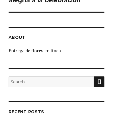
alegría a la celebración
ABOUT
Entrega de flores en línea
SE
Search
for:
RECENT POSTS