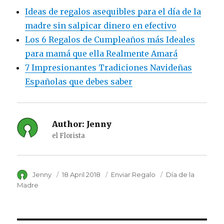
Ideas de regalos asequibles para el día de la
madre sin salpicar dinero en efectivo
Los 6 Regalos de Cumpleaños más Ideales
para mamá que ella Realmente Amará
7 Impresionantes Tradiciones Navideñas
Españolas que debes saber
Author:
Jenny
el Florista
Author
Jenny
Posted
18 April 2018
Category
Enviar Regalo
Tags
Día de la
on
Madre