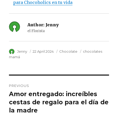
para Chocoholics en tu vida
Author:
Jenny
el Florista
Author
Jenny
Posted
22 April 2024
Category
Chocolate
Tags
chocolates
on
mamá
Post
PREVIOUS
navigation
Amor entregado: increíbles
Previous
cestas de regalo para el día de
post:
la madre