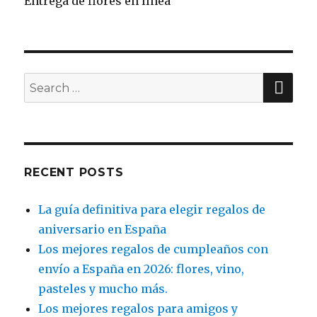
Entrega de flores en línea
SE
Search
for:
RECENT POSTS
La guía definitiva para elegir regalos de
aniversario en España
Los mejores regalos de cumpleaños con
envío a España en 2026: flores, vino,
pasteles y mucho más.
Los mejores regalos para amigos y