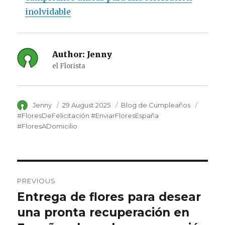
inolvidable
Author:
Jenny
el Florista
Author
Jenny
Posted
29 August 2025
Category
Blog de Cumpleaños
Tags
on
#FloresDeFelicitación #EnviarFloresEspaña
#FloresADomicilio
Post
PREVIOUS
navigation
Entrega de flores para desear
Previous
una pronta recuperación en
post: