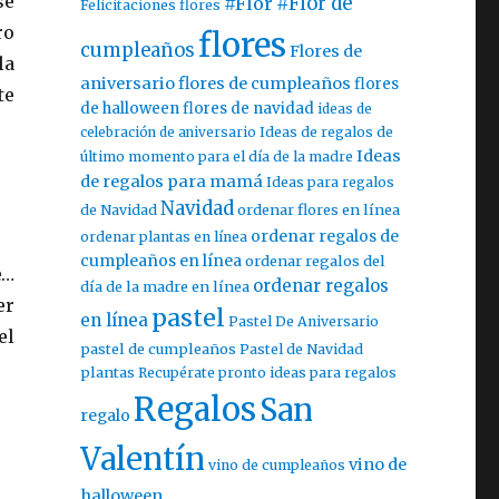
se
#Flor
#Flor de
Felicitaciones flores
ro
flores
cumpleaños
Flores de
la
aniversario
flores de cumpleaños
flores
te
de halloween
flores de navidad
ideas de
celebración de aniversario
Ideas de regalos de
Ideas
último momento para el día de la madre
de regalos para mamá
Ideas para regalos
Navidad
ordenar flores en línea
de Navidad
ordenar regalos de
ordenar plantas en línea
cumpleaños en línea
ordenar regalos del
e…
ordenar regalos
día de la madre en línea
er
pastel
en línea
Pastel De Aniversario
el
pastel de cumpleaños
Pastel de Navidad
plantas
Recupérate pronto ideas para regalos
Regalos
San
regalo
Valentín
vino de
vino de cumpleaños
halloween