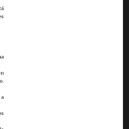
tá
es
na
on
o.
 a
os