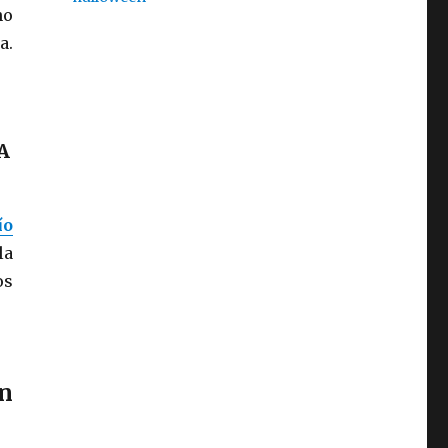
no
a.
A
ío
la
os
n