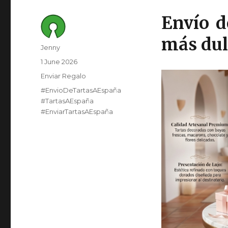
Envío d
más dul
Author
Jenny
Posted
1 June 2026
on
Category
Enviar Regalo
Tags
#EnvioDeTartasAEspaña
#TartasAEspaña
#EnviarTartasAEspaña