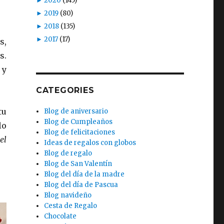
►
2020
(145)
►
2019
(80)
►
2018
(135)
►
2017
(17)
s,
s.
 y
CATEGORIES
tu
Blog de aniversario
Blog de Cumpleaños
lo
Blog de felicitaciones
el
Ideas de regalos con globos
Blog de regalo
Blog de San Valentín
Blog del día de la madre
Blog del día de Pascua
Blog navideño
Cesta de Regalo
Chocolate