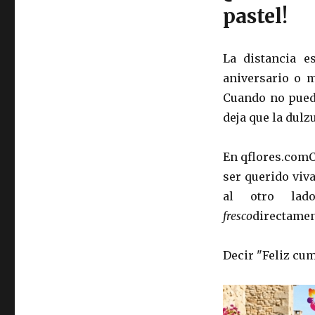
pastel!
La distancia e
aniversario o 
Cuando no puede
deja que la dulzu
En qflores.comC
ser querido viv
al otro lad
fresco
directamen
Decir "Feliz cum