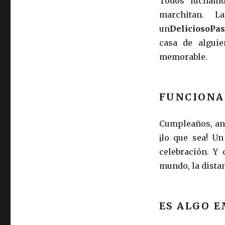
Todos luchamo
marchitan. L
un
DeliciosoPa
casa de alguie
memorable.
FUNCIONA
Cumpleaños, ani
¡lo que sea! Un
celebración. Y
mundo, la dista
ES ALGO E