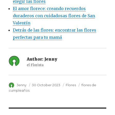
elegir las flores
El amor florece: creando recuerdos
duraderos con cuidadosas flores de San
Valentín
Detrás de las flores: encontrar las flores
perfectas para tu mamá
Author:
Jenny
el Florista
Author
Jenny
Posted
30 October 2023
Category
Flores
Tags
flores de
on
cumpleaños
Post