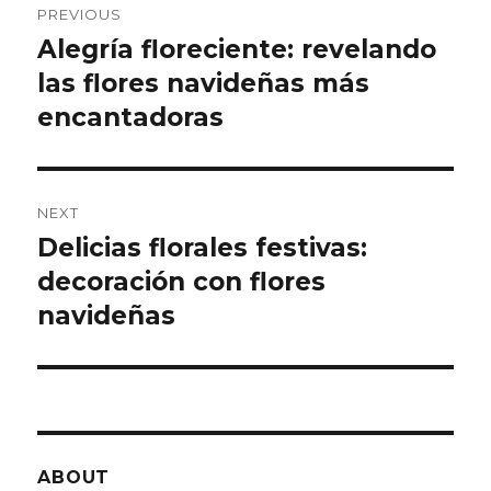
PREVIOUS
navigation
Alegría floreciente: revelando
Previous
las flores navideñas más
post:
encantadoras
NEXT
Delicias florales festivas:
Next
decoración con flores
post:
navideñas
ABOUT