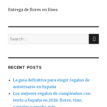
Entrega de flores en línea
SE
Search
for:
RECENT POSTS
La guía definitiva para elegir regalos de
aniversario en España
Los mejores regalos de cumpleaños con
envío a España en 2026: flores, vino,
pasteles y mucho más.