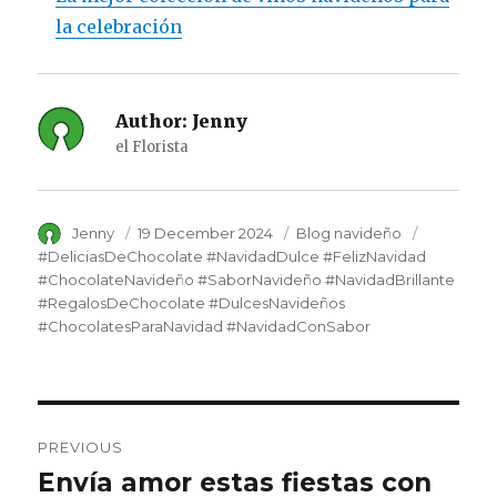
la celebración
Author:
Jenny
el Florista
Author
Jenny
Posted
19 December 2024
Category
Blog navideño
Tags
on
#DeliciasDeChocolate #NavidadDulce #FelizNavidad
#ChocolateNavideño #SaborNavideño #NavidadBrillante
#RegalosDeChocolate #DulcesNavideños
#ChocolatesParaNavidad #NavidadConSabor
Post
PREVIOUS
navigation
Envía amor estas fiestas con
Previous