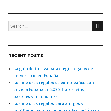
SE
Search
for:
RECENT POSTS
La guía definitiva para elegir regalos de
aniversario en España
Los mejores regalos de cumpleaños con
envío a España en 2026: flores, vino,
pasteles y mucho más.
Los mejores regalos para amigos y
familiares para hacer que cada ocasión sea