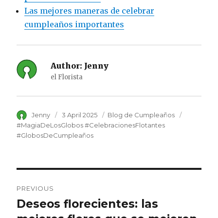
Las mejores maneras de celebrar
cumpleaños importantes
Author:
Jenny
el Florista
Author
Jenny
Posted
3 April 2025
Category
Blog de Cumpleaños
Tags
on
#MagiaDeLosGlobos #CelebracionesFlotantes
#GlobosDeCumpleaños
Post
PREVIOUS
navigation
Deseos florecientes: las
Previous
post: