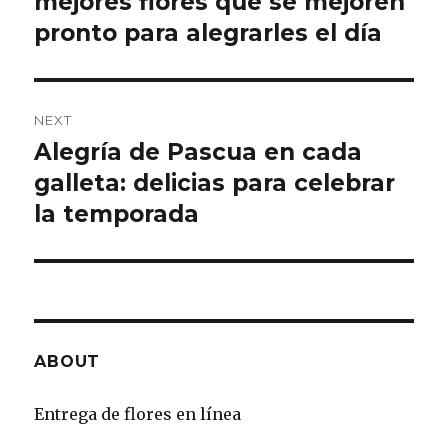
mejores flores que se mejoren
pronto para alegrarles el día
NEXT
Alegría de Pascua en cada
Next
galleta: delicias para celebrar
post:
la temporada
ABOUT
Entrega de flores en línea