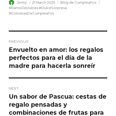
Author
Jenny
Posted
21 March 2025
Category
Blog de Cumpleaños
Tags
on
#RamoDeDulces #DulceSorpresa
#GolosinasDeCumpleaños
Post
PREVIOUS
navigation
Envuelto en amor: los regalos
Previous
perfectos para el día de la
post:
madre para hacerla sonreír
NEXT
Un sabor de Pascua: cestas de
Next
regalo pensadas y
post:
combinaciones de frutas para