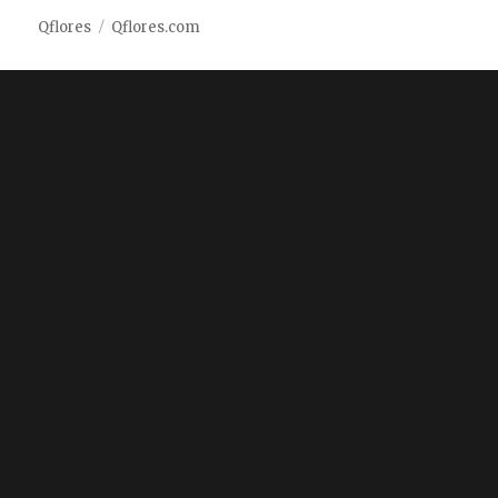
Qflores
Qflores.com