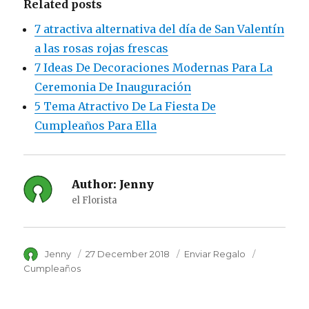
Related posts
7 atractiva alternativa del día de San Valentín
a las rosas rojas frescas
7 Ideas De Decoraciones Modernas Para La
Ceremonia De Inauguración
5 Tema Atractivo De La Fiesta De
Cumpleaños Para Ella
Author:
Jenny
el Florista
Author
Jenny
Posted
27 December 2018
Category
Enviar Regalo
Tags
on
Cumpleaños