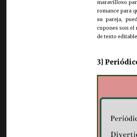
maravilloso par
romance para qu
su pareja, pue
cupones son el 
de texto editabl
3] Periódic