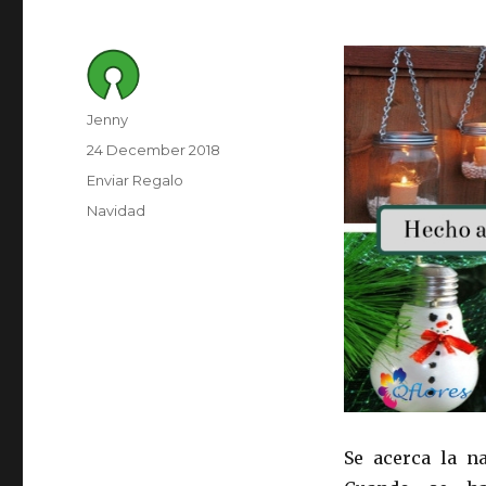
Author
Jenny
Posted
24 December 2018
on
Category
Enviar Regalo
Tags
Navidad
Se acerca la n