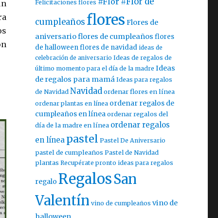
#Flor
#Flor de
Felicitaciones flores
un
flores
ra
cumpleaños
Flores de
os
aniversario
flores de cumpleaños
flores
ón
de halloween
flores de navidad
ideas de
celebración de aniversario
Ideas de regalos de
Ideas
último momento para el día de la madre
de regalos para mamá
Ideas para regalos
Navidad
ordenar flores en línea
de Navidad
ordenar regalos de
ordenar plantas en línea
cumpleaños en línea
ordenar regalos del
ordenar regalos
día de la madre en línea
pastel
en línea
Pastel De Aniversario
pastel de cumpleaños
Pastel de Navidad
plantas
Recupérate pronto ideas para regalos
Regalos
San
regalo
Valentín
vino de
vino de cumpleaños
halloween