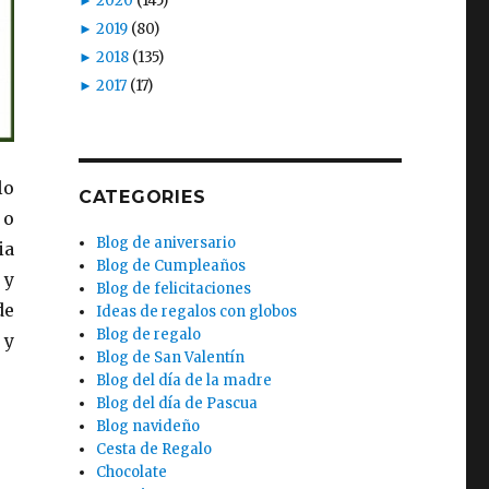
►
2020
(145)
►
2019
(80)
►
2018
(135)
►
2017
(17)
lo
CATEGORIES
 o
Blog de aniversario
ia
Blog de Cumpleaños
 y
Blog de felicitaciones
de
Ideas de regalos con globos
Blog de regalo
 y
Blog de San Valentín
Blog del día de la madre
Blog del día de Pascua
Blog navideño
Cesta de Regalo
Chocolate