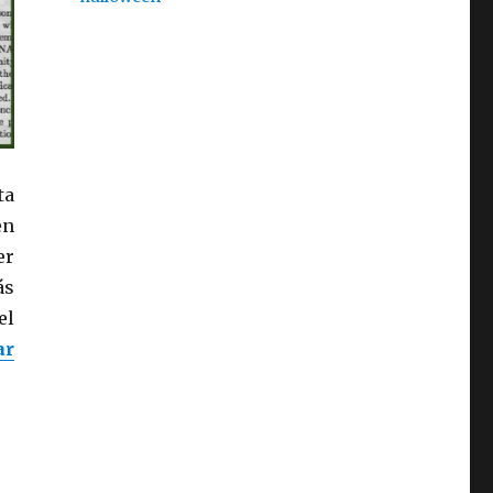
ta
en
er
ás
el
ar