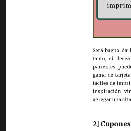
Será bueno darl
tanto, si dese
parientes, pued
gama de tarjeta
fáciles de impr
inspiración vi
agregar una cita
2] Cupone