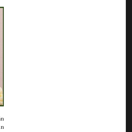
án
un