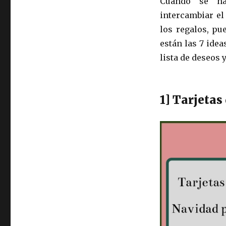
Cuando se ha
intercambiar el
los regalos, pu
están las 7 ide
lista de deseos 
1] Tarjeta