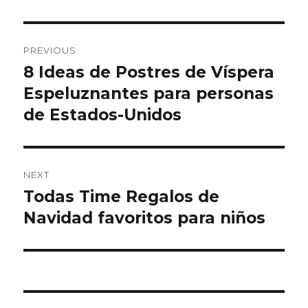
Post
PREVIOUS
navigation
8 Ideas de Postres de Víspera
Previous
Espeluznantes para personas
post:
de Estados-Unidos
NEXT
Todas Time Regalos de
Next
Navidad favoritos para niños
post: