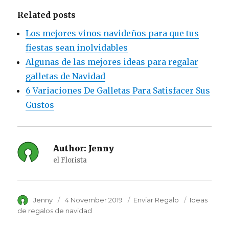
Related posts
Los mejores vinos navideños para que tus
fiestas sean inolvidables
Algunas de las mejores ideas para regalar
galletas de Navidad
6 Variaciones De Galletas Para Satisfacer Sus
Gustos
Author:
Jenny
el Florista
Author
Jenny
Posted
4 November 2019
Category
Enviar Regalo
Tags
Ideas
on
de regalos de navidad