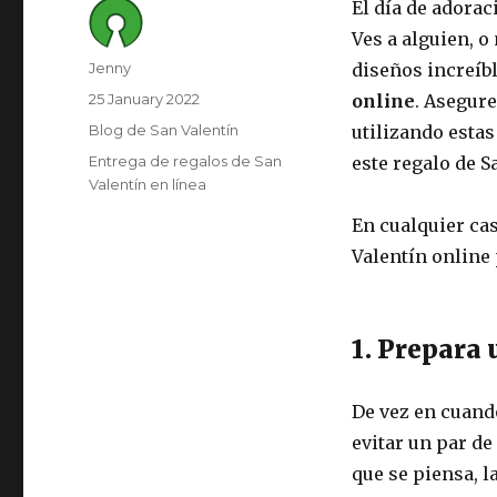
El día de adorac
Ves a alguien, o
Author
Jenny
diseños increíbl
Posted
25 January 2022
online
. Asegur
on
Category
Blog de San Valentín
utilizando estas
Tags
Entrega de regalos de San
este regalo de S
Valentín en línea
En cualquier ca
Valentín online 
1. Prepara 
De vez en cuando
evitar un par de
que se piensa, l