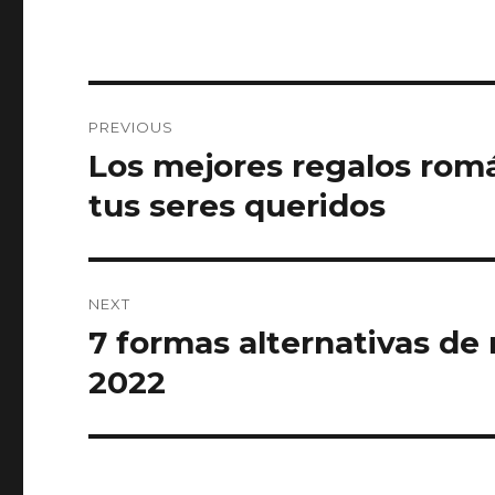
Post
PREVIOUS
navigation
Los mejores regalos romá
Previous
post:
tus seres queridos
NEXT
7 formas alternativas de 
Next
post:
2022