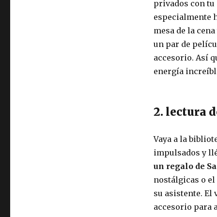
privados con tu 
especialmente he
mesa de la cena
un par de pelíc
accesorio. Así q
energía increíbl
2. lectura 
Vaya a la bibli
impulsados ​​y l
un regalo de S
nostálgicas o el
su asistente. El
accesorio para a