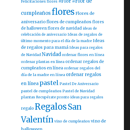
#Flor
#Flor de
Felicitaciones flores
flores
cumpleaños
Flores de
aniversario
flores de cumpleaños
flores
de halloween
flores de navidad
ideas de
celebración de aniversario
Ideas de regalos de
Ideas
último momento para el día de la madre
de regalos para mamá
Ideas para regalos
Navidad
ordenar flores en línea
de Navidad
ordenar regalos de
ordenar plantas en línea
cumpleaños en línea
ordenar regalos del
ordenar regalos
día de la madre en línea
pastel
en línea
Pastel De Aniversario
pastel de cumpleaños
Pastel de Navidad
plantas
Recupérate pronto ideas para regalos
Regalos
San
regalo
Valentín
vino de
vino de cumpleaños
halloween