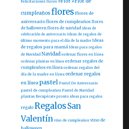
#Flor
#Flor de
Felicitaciones flores
flores
cumpleaños
Flores de
aniversario
flores de cumpleaños
flores
de halloween
flores de navidad
ideas de
celebración de aniversario
Ideas de regalos de
Ideas
último momento para el día de la madre
de regalos para mamá
Ideas para regalos
Navidad
ordenar flores en línea
de Navidad
ordenar regalos de
ordenar plantas en línea
cumpleaños en línea
ordenar regalos del
ordenar regalos
día de la madre en línea
pastel
en línea
Pastel De Aniversario
pastel de cumpleaños
Pastel de Navidad
plantas
Recupérate pronto ideas para regalos
Regalos
San
regalo
Valentín
vino de
vino de cumpleaños
halloween