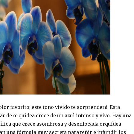
color favorito; este tono vívido te sorprenderá. Esta
ar de orquídea crece de un azul intenso y vivo. Hay una
fica que crece asombrosa y desenfocada orquídea
an una fórmula muy secreta para teñir e infundir los