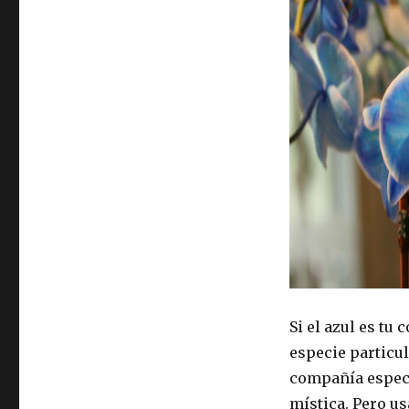
Si el azul es tu 
especie particul
compañía especí
mística. Pero us