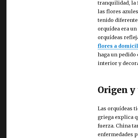
tranquilidad, la
las flores azule
tenido diferente
orquídea era un 
orquídeas refle
flores a domici
haga un pedido 
interior y decor
Origen y 
Las orquídeas t
griega explica q
fuerza. China t
enfermedades pu