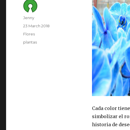
Author
Jenny
Posted
23 March 2018
on
Category
Flores
Tags
plantas
Cada color tiene
simbolizar el ro
historia de dese