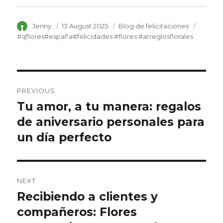
Author
Jenny
Posted
13 August 2025
Category
Blog de felicitaciones
Tags
on
#qflores#españa#felicidades #flores #arreglosflorales
Post
PREVIOUS
navigation
Tu amor, a tu manera: regalos
Previous
de aniversario personales para
post:
un día perfecto
NEXT
Recibiendo a clientes y
Next
compañeros: Flores
post: