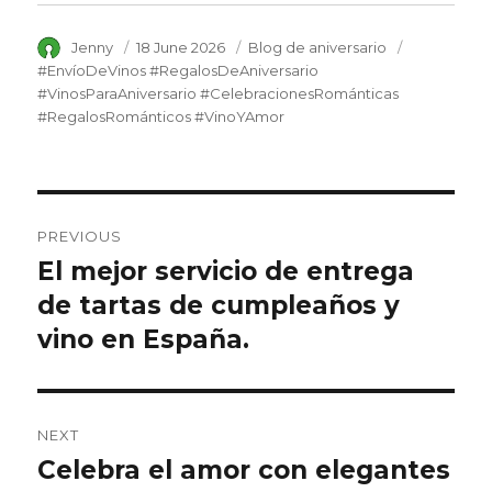
Author
Jenny
Posted
18 June 2026
Category
Blog de aniversario
Tags
on
#EnvíoDeVinos #RegalosDeAniversario
#VinosParaAniversario #CelebracionesRománticas
#RegalosRománticos #VinoYAmor
Post
PREVIOUS
navigation
El mejor servicio de entrega
Previous
de tartas de cumpleaños y
post:
vino en España.
NEXT
Celebra el amor con elegantes
Next