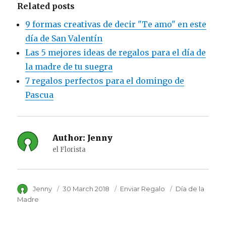
Related posts
9 formas creativas de decir "Te amo" en este
día de San Valentín
Las 5 mejores ideas de regalos para el día de
la madre de tu suegra
7 regalos perfectos para el domingo de
Pascua
Author:
Jenny
el Florista
Author
Jenny
Posted
30 March 2018
Category
Enviar Regalo
Tags
Día de la
on
Madre