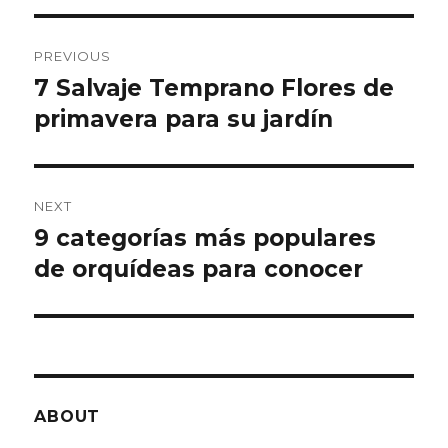
Post
PREVIOUS
navigation
7 Salvaje Temprano Flores de
Previous
primavera para su jardín
post:
NEXT
9 categorías más populares
Next
de orquídeas para conocer
post:
ABOUT